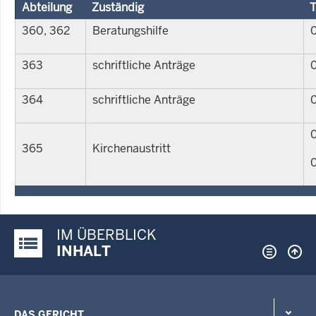
Abteilung
Zuständig
T
360, 362
Beratungshilfe
363
schriftliche Anträge
364
schriftliche Anträge
0
365
Kirchenaustritt
IM ÜBERBLICK
Justiz-Portal im Überblick:
INHALT
DAS GERICHT