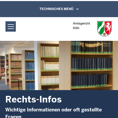
Direkt zum Inhalt
Amtsgericht Köln: Rechts-Infos
TECHNISCHES MENÜ
Leichte Sprache, Gebärdensprachenvideo
und Kontaktformular
Rechts-Infos
Wichtige Informationen oder oft gestellte
Fragen