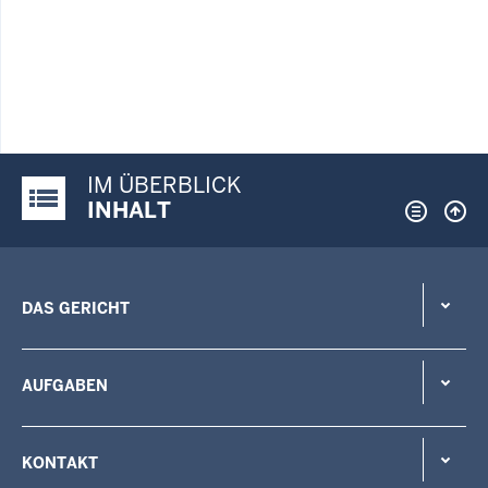
IM ÜBERBLICK
Justiz-Portal im Überblick:
INHALT
DAS GERICHT
AUFGABEN
KONTAKT