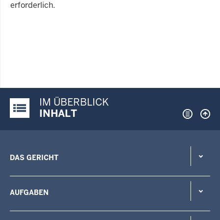
erforderlich.
IM ÜBERBLICK
Justiz-Portal im Überblick:
INHALT
DAS GERICHT
AUFGABEN