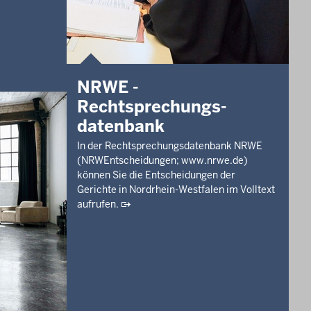
orz-Wahn
haushälfte
öln,
NRWE -
Rechtsprechungs­
datenbank
In der Rechtsprechungsdatenbank NRWE
üro)
(NRWEntscheidungen; www.nrwe.de)
, Zündorf
können Sie die Entscheidungen der
Gerichte in Nordrhein-Westfalen im Volltext
aufrufen.
ller,
,
ller,