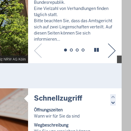
F
z
k
F
Quelle: Justiz NRW AG Köln
Schnellzugriff
Öffnungszeiten
Wann wir für Sie da sind
Wegbeschreibung