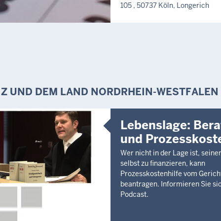
105 , 50737 Köln, Longerich
640.000,00 €
3. Sept. 2026, 10:00 Uhr
Kfz-Stellplatz, Eigentumswohnu
Zimmer)
Kröver Str. 10-20, 50969 Köln,
286.000,00 €
8. Sept. 2026, 10:00 Uhr
IZ UND DEM LAND NORDRHEIN-WESTFALEN
Eigentumswohnung (3 bis 4 Z
Diepeschrather Str. 29, 51069 
Dellbrück
Lebenslage: Bera
410.000,00 €
und Prozesskoste
15. Sept. 2026, 10:00 Uhr
Wer nicht in der Lage ist, sein
Eigentumswohnung (1 bis 2 Zi
selbst zu finanzieren, kann
Rudolf-Amelunxen-Straße 44, 
Prozesskostenhilfe vom Gerich
Sülz
beantragen. Informieren Sie si
235.000,00 €
Podcast.
16. Sept. 2026, 10:00 Uhr
Garage, Einfamilienhaus