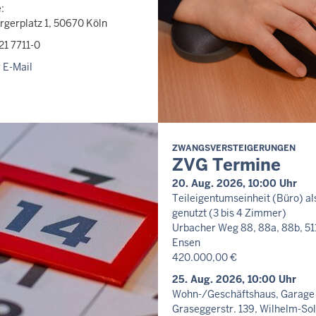
:
gerplatz 1, 50670 Köln
21 7711-0
 E-Mail
ZWANGSVERSTEIGERUNGEN
ZVG Termine
20. Aug. 2026, 10:00 Uhr
Teileigentumseinheit (Büro) a
genutzt (3 bis 4 Zimmer)
Urbacher Weg 88, 88a, 88b, 51
Ensen
420.000,00 €
25. Aug. 2026, 10:00 Uhr
Wohn-/Geschäftshaus, Garage
Graseggerstr. 139, Wilhelm-So