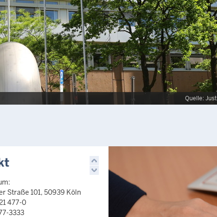
kt
rum:
r Straße 101, 50939 Köln
21 477-0
477-3333