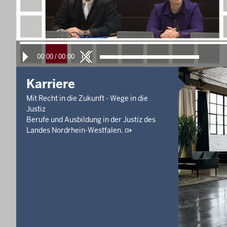
10. Aug. 2026, 09:20 Uhr
-
Aufgehoben!
Güte- und Verhandlungstermin
Prozessverfahren - 168 C 11/26
10. Aug. 2026, 09:30 Uhr
00:00
/
00:00
Güte- und Verhandlungstermin
Prozessverfahren - 134 C 724/25
Karriere
Letzte Aktualisierung:
Heute, 17:25 Uhr
Mit Recht in die Zukunft - Wege in die
Justiz
Berufe und Ausbildung in der Justiz des
Landes Nordrhein-Westfalen.