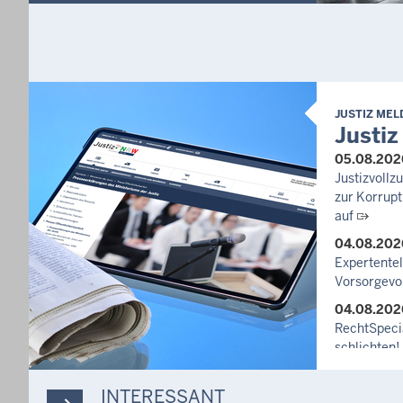
JUSTIZ ME
Justiz
05.08.202
Justizvoll
zur Korrupt
auf
04.08.202
Expertente
Vorsorgevo
04.08.202
RechtSpecia
schlichten!
03.08.202
INTERESSANT
Newsletter