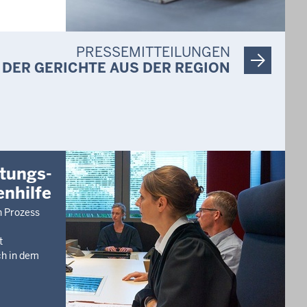
PRESSEMITTEILUNGEN
ng (3 bis 4
DER GERICHTE AUS DER REGION
 Zollstock
immer)
Köln,
tungs-
nhilfe
en Prozess
mmer)
50939 Köln,
t
ch in dem