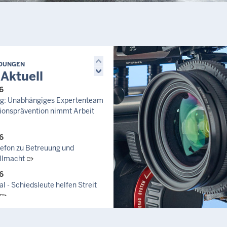
Hobbyraum)
Odenwaldstraße 49, 51105 Köln
Humboldt/Gremberg
2.700,00 €
Letzte Aktualisierung:
LDUNGEN
Heute, 17:36 Uhr
 Aktuell
6
zug: Unabhängiges Expertenteam
ionsprävention nimmt Arbeit
6
lefon zu Betreuung und
llmacht
6
l - Schiedsleute helfen Streit
6
 August 2026