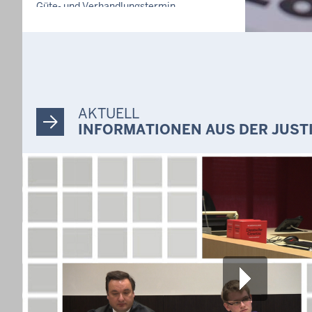
Güte- und Verhandlungstermin
Prozessverfahren - 168 C 468/24
10. Aug. 2026, 09:00 Uhr
Verkündungstermin
Prozessverfahren - 205 C 134/26
10. Aug. 2026, 09:00 Uhr
Haftprüfungstermin
AKTUELL
einzelne richterliche Anordnungen oder
INFORMATIONEN AUS DER JUST
Entscheidungen - 503 Gs 1835/26
10. Aug. 2026, 09:00 Uhr
Hauptverhandlungstermin
Strafbefehlsverfahren - 525 Cs 131/26
10. Aug. 2026, 09:15 Uhr
Hauptverhandlungstermin
Verfahren vor dem Straf- oder
Jugendrichter - 537 Ds 87/26
10. Aug. 2026, 09:15 Uhr
Hauptverhandlungstermin
Bußgeldsachen - 642 OWi 142/26