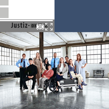
Kleeweg 4, 51147 Köln, Köln-P
760.000,00 €
16. Sept. 2026, 10:00 Uhr
Kfz-Stellplatz, Garage, Doppel
Grafenmühlenweg 170, 51069 K
Dellbrück
580.000,00 €
21. Sept. 2026, 10:00 Uhr
Kfz-Stellplatz (Tiefgarage),
Gewerbeeinheit (z.B. Laden, B
Am Courts Garten 2, 51143 Köln
758.000,00 €
22. Sept. 2026, 10:00 Uhr
sonstiges Teileigentum (z.B. Ke
Hobbyraum)
Odenwaldstraße 49, 51105 Köln
Humboldt/Gremberg
4.700,00 €
22. Sept. 2026, 10:00 Uhr
sonstiges Teileigentum (z.B. Ke