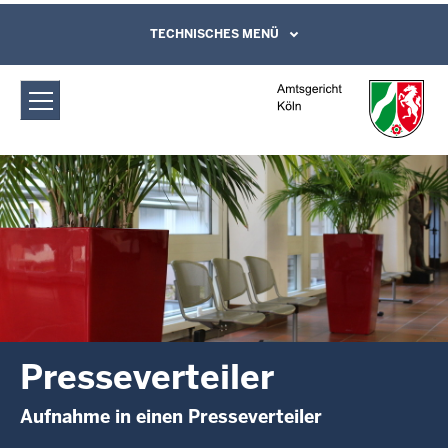
Direkt zum Inhalt
Amtsgericht Köln: Presseverteiler
TECHNISCHES MENÜ
Leichte Sprache, Gebärdensprachenvideo
und Kontaktformular
Presseverteiler
Aufnahme in einen Presseverteiler