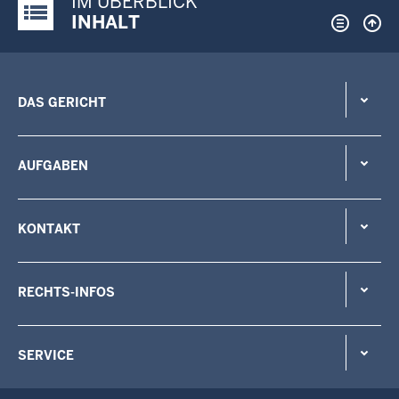
IM ÜBERBLICK
Justiz-Portal im Überblick:
INHALT
DAS GERICHT
AUFGABEN
KONTAKT
RECHTS-INFOS
SERVICE