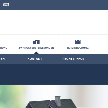
IT
nd Kontaktformular
s­termine
IBUNG
ZWANGSVERSTEIGERUNGEN
TERMINBUCHUNG
BEN
KONTAKT
RECHTS-INFOS