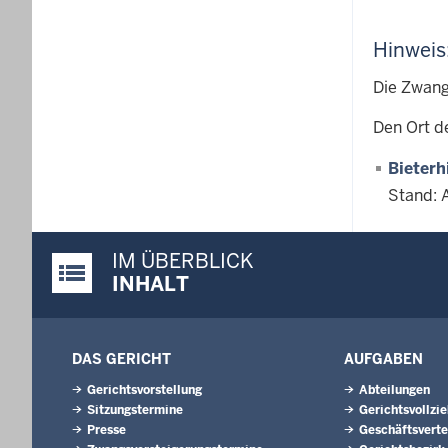
Hinweis
Die Zwang
Den Ort d
Bieterh
Stand: 
IM ÜBERBLICK
Justiz-Portal im Überblick:
INHALT
DAS GERICHT
AUFGABEN
Gerichtsvorstellung
Abteilungen
Sitzungstermine
Gerichtsvollzi
Presse
Geschäftsverte