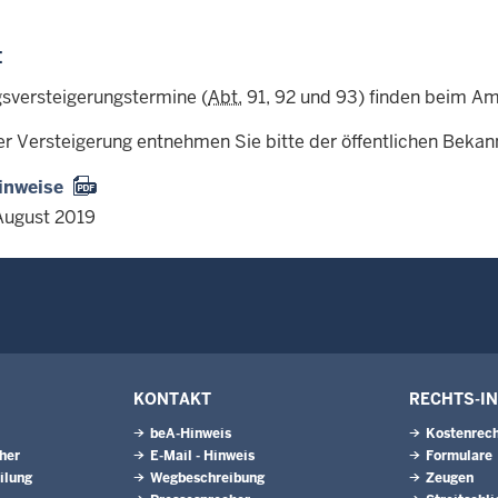
:
sversteigerungstermine (
Abt.
91, 92 und 93) finden beim Amt
er Versteigerung entnehmen Sie bitte der öffentlichen Beka
inweise
August 2019
KONTAKT
RECHTS-I
beA-Hinweis
Kostenrech
eher
E-Mail - Hinweis
Formulare
ilung
Wegbeschreibung
Zeugen