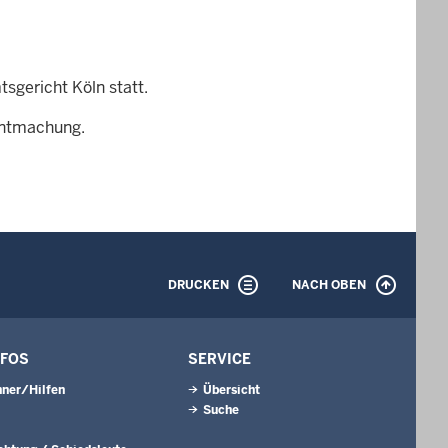
sgericht Köln statt.
nntmachung.
DRUCKEN
NACH OBEN
NFOS
SERVICE
ner/Hilfen
Übersicht
Suche