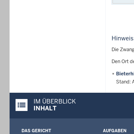
Hinweis
Die Zwang
Den Ort d
Bieterh
Stand: 
IM ÜBERBLICK
Justiz-Portal im Überblick:
INHALT
DAS GERICHT
AUFGABEN