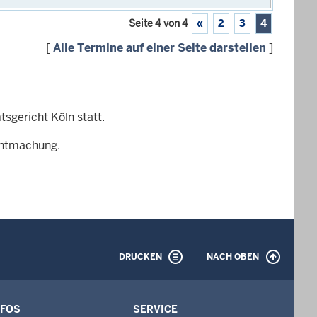
Seite 4 von 4
«
2
3
4
[
Alle Termine auf einer Seite darstellen
]
sgericht Köln statt.
nntmachung.
DRUCKEN
NACH OBEN
NFOS
SERVICE