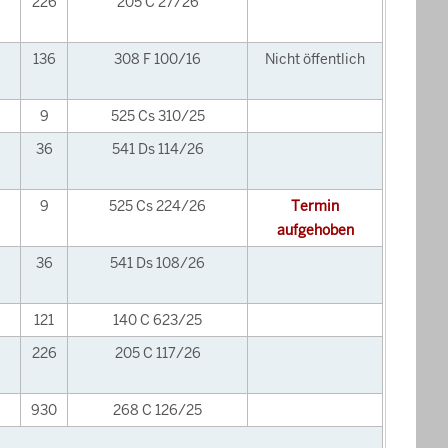
226
205 C 27/26
136
308 F 100/16
Nicht öffentlich
9
525 Cs 310/25
36
541 Ds 114/26
9
525 Cs 224/26
Termin
aufgehoben
36
541 Ds 108/26
121
140 C 623/25
226
205 C 117/26
930
268 C 126/25