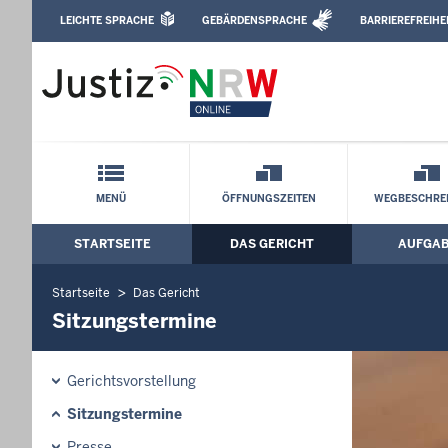
Direkt zum Inhalt
LEICHTE SPRACHE
GEBÄRDENSPRACHE
BARRIEREFREIHE
Leichte Sprache, Gebärdensprachenvideo u
Amtsgericht Köln: Sitzungstermine
Schnellnavigation mit Volltext-Suche
MENÜ
ÖFFNUNGSZEITEN
WEGBESCHRE
STARTSEITE
DAS GERICHT
AUFGA
Hauptmenü: Hauptnavigation
Startseite
Das Gericht
Sitzungstermine
Gerichtsvorstellung
Sitzungstermine
Presse