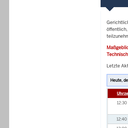
Gerichtli
öffentlich
teilzunehm
Maßgeblic
Technisch
Letzte Akt
Uhrze
12:30
12:40