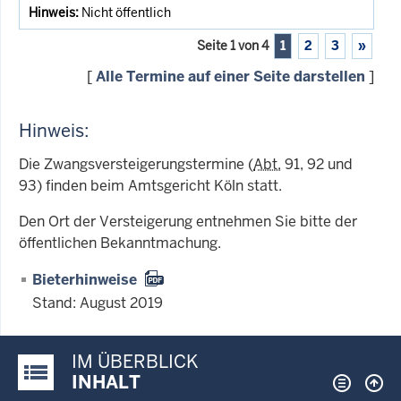
Nicht öffentlich
Seite 1 von 4
1
2
3
»
[
Alle Termine auf einer Seite darstellen
]
Hinweis:
Die Zwangsversteigerungstermine (
Abt.
91, 92 und
93) finden beim Amtsgericht Köln statt.
Den Ort der Versteigerung entnehmen Sie bitte der
öffentlichen Bekanntmachung.
Bieterhinweise
Stand: August 2019
IM ÜBERBLICK
Justiz-Portal im Überblick:
INHALT