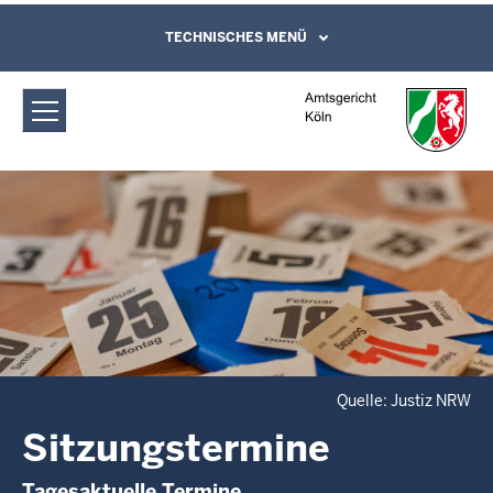
Direkt zum Inhalt
Amtsgericht Köln: Sitzungstermine
TECHNISCHES MENÜ
Leichte Sprache, Gebärdensprachenvideo
und Kontaktformular
Quelle: Justiz NRW
Sitzungstermine
Tagesaktuelle Termine