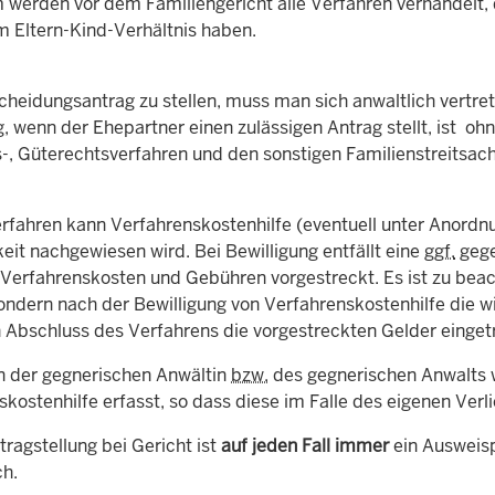
werden vor dem Familiengericht alle Verfahren verhandelt, d
m Eltern-Kind-Verhältnis haben.
heidungsantrag zu stellen, muss man sich anwaltlich vertret
, wenn der Ehepartner einen zulässigen Antrag stellt, ist oh
s-, Güterechtsverfahren und den sonstigen Familienstreitsac
erfahren kann Verfahrenskostenhilfe (eventuell unter Anordn
eit nachgewiesen wird. Bei Bewilligung entfällt eine
ggf.
gege
 Verfahrenskosten und Gebühren vorgestreckt. Es ist zu bea
ondern nach der Bewilligung von Verfahrenskostenhilfe die w
 Abschluss des Verfahrens die vorgestreckten Gelder einge
n der gegnerischen Anwältin
bzw.
des gegnerischen Anwalts w
kostenhilfe erfasst, so dass diese im Falle des eigenen Verli
tragstellung bei Gericht ist
auf jeden Fall immer
ein Ausweisp
ch.