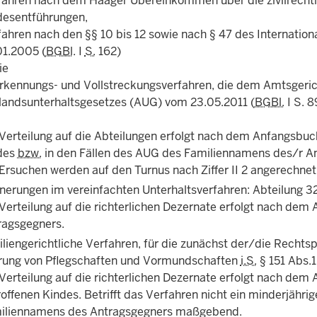
fahren nach dem Haager Übereinkommen über die zivilrechtli
desentführungen,
fahren nach den §§ 10 bis 12 sowie nach § 47 des Internatio
01.2005 (
BGBl
. I
S.
162)
ie
rkennungs- und Vollstreckungsverfahren, die dem Amtsgeric
landsunterhaltsgesetzes (AUG) vom 23.05.2011 (
BGBl.
I S. 8
 Verteilung auf die Abteilungen erfolgt nach dem Anfangsbu
des
bzw.
in den Fällen des AUG des Familiennamens des/r An
Ersuchen werden auf den Turnus nach Ziffer II 2 angerechnet
nnerungen im vereinfachten Unterhaltsverfahren: Abteilung 3
 Verteilung auf die richterlichen Dezernate erfolgt nach d
ragsgegners.
liengerichtliche Verfahren, für die zunächst der/die Rechtspf
rung von Pflegschaften und Vormundschaften
i.S.
§ 151 Abs.1
 Verteilung auf die richterlichen Dezernate erfolgt nach d
offenen Kindes. Betrifft das Verfahren nicht ein minderjähri
iliennamens des Antragsgegners maßgebend.