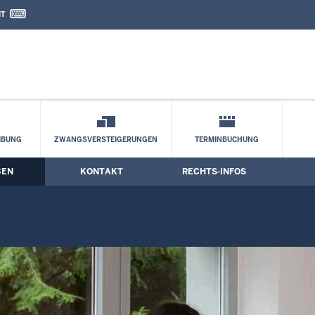
IT
nd Kontaktformular
ilung 301 - 334)
IBUNG
ZWANGSVERSTEIGERUNGEN
TERMINBUCHUNG
BEN
KONTAKT
RECHTS-INFOS