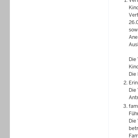
Ver
Kin
Ver
26.
sow
Ane
Aus
Die
Kin
Die 
Eri
Die
Ant
fami
Füh
Die
betr
Fam