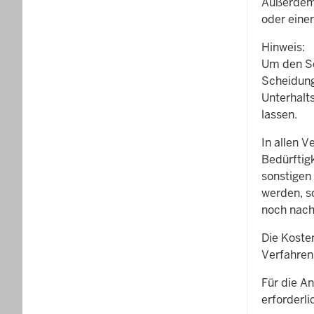
Außerdem 
oder eine
Hinweis:
Um den Sc
Scheidung
Unterhalt
lassen.
In allen V
Bedürftigk
sonstigen
werden, s
noch nach
Die Koste
Verfahrens
Für die An
erforderli