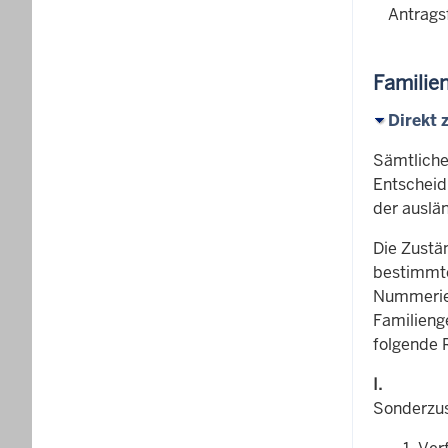
Antrags
Familie
Direkt 
Sämtliche
Entscheid
der auslä
Die Zustä
bestimmte
Nummerier
Familienge
folgende 
I.
Sonderzus