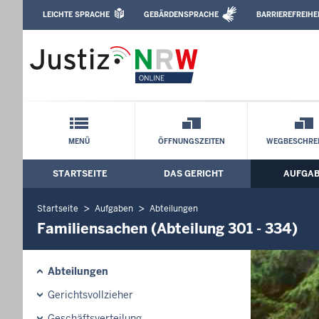
Direkt zum Inhalt
LEICHTE SPRACHE
GEBÄRDENSPRACHE
BARRIEREFREIHE
Leichte Sprache, Gebärdensprachenvideo u
Amtsgericht Köln: Familiensachen (Abte
Schnellnavigation mit Volltext-Suche
MENÜ
ÖFFNUNGSZEITEN
WEGBESCHRE
STARTSEITE
DAS GERICHT
AUFGA
Hauptmenü: Hauptnavigation
Startseite
Aufgaben
Abteilungen
Familiensachen (Abteilung 301 - 334)
Abteilungen
Gerichtsvollzieher
Geschäftsverteilung