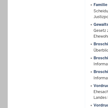
Familie
Scheidu
Justizp
Gewalt
Gesetz 
Ehewohn
Brosch
Überbli
Brosch
Informa
Broschü
Informa
Vordruc
Ehesach
Landes 
Vordruc