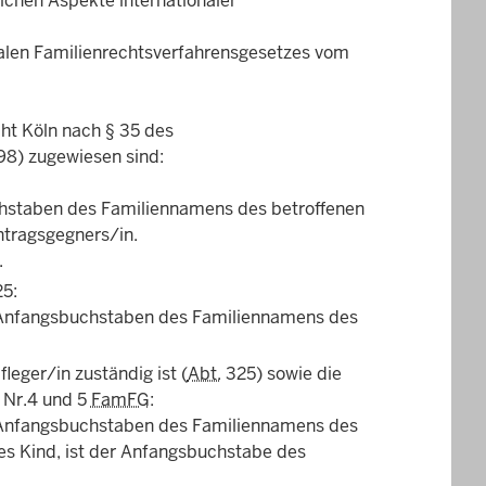
chen Aspekte internationaler
nalen Familienrechtsverfahrensgesetzes vom
ht Köln nach § 35 des
98) zugewiesen sind:
chstaben des Familiennamens des betroffenen
tragsgegners/in.
.
25:
em Anfangsbuchstaben des Familiennamens des
leger/in zuständig ist (
Abt.
325) sowie die
 Nr.4 und 5
FamFG
:
em Anfangsbuchstaben des Familiennamens des
ges Kind, ist der Anfangsbuchstabe des