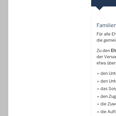
Familie
Für alle 
die gemein
Zu den
Eh
der Verso
etwa über
den Unt
den Unt
das Sor
den Zug
die Zuw
die Auft