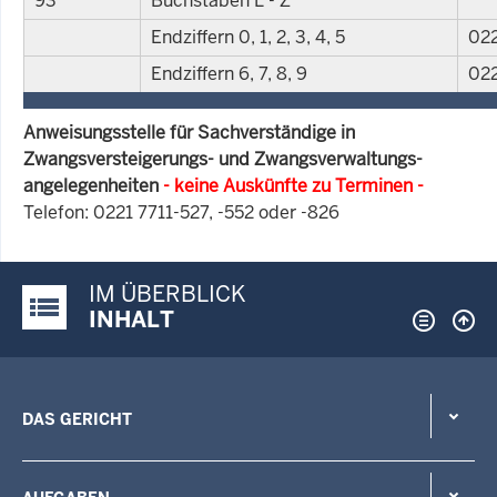
93
Buchstaben L - Z
Endziffern 0, 1, 2, 3, 4, 5
022
Endziffern 6, 7, 8, 9
022
Anweisungsstelle für Sachverständige in
Zwangsversteigerungs- und Zwangsverwaltungs-
angelegenheiten
- keine Auskünfte zu Terminen -
Telefon: 0221 7711-527, -552 oder -826
IM ÜBERBLICK
Justiz-Portal im Überblick:
INHALT
DAS GERICHT