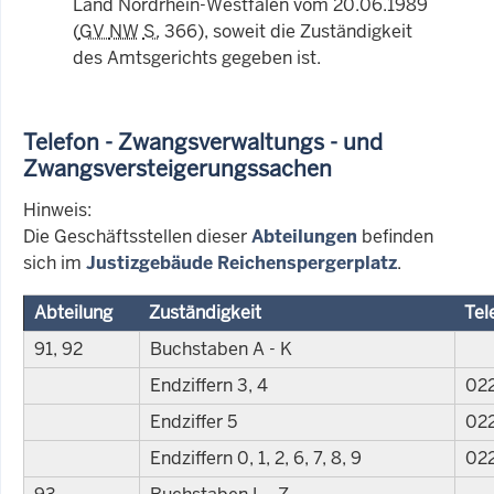
Land Nordrhein-Westfalen vom 20.06.1989
(
GV
NW
S.
366), soweit die Zuständigkeit
des Amtsgerichts gegeben ist.
Telefon - Zwangsverwaltungs - und
Zwangsversteigerungssachen
Hinweis:
Die Geschäftsstellen dieser
Abteilungen
befinden
sich im
Justizgebäude Reichenspergerplatz
.
Abteilung
Zuständigkeit
Tel
91, 92
Buchstaben A - K
Endziffern 3, 4
022
Endziffer 5
022
Endziffern 0, 1, 2, 6, 7, 8, 9
022