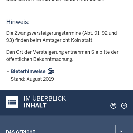
Hinweis:
Die Zwangsversteigerungstermine (
Abt.
91, 92 und
93) finden beim Amtsgericht Köln statt.
Den Ort der Versteigerung entnehmen Sie bitte der
öffentlichen Bekanntmachung.
Bieterhinweise
Stand: August 2019
IM ÜBERBLICK
Justiz-Portal im Überblick:
INHALT
DAS GERICHT