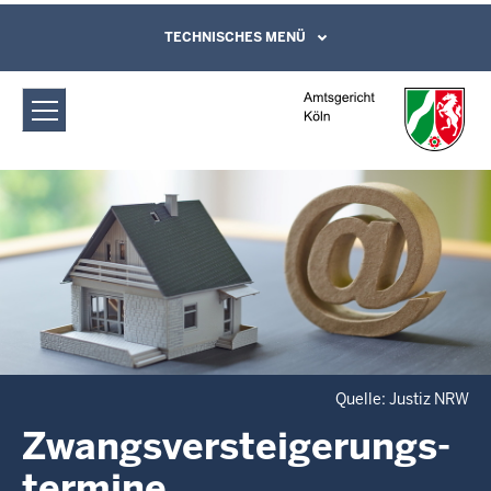
Direkt zum Inhalt
Amtsgericht Köln:
TECHNISCHES MENÜ
Leichte Sprache, Gebärdensprachenvideo
und Kontaktformular
Zwangsversteigerungs­termine
Quelle: Justiz NRW
Zwangsversteigerungs­
termine