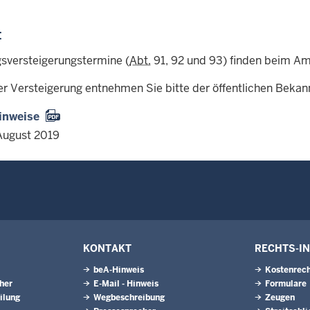
:
sversteigerungstermine (
Abt.
91, 92 und 93) finden beim Amt
er Versteigerung entnehmen Sie bitte der öffentlichen Beka
inweise
August 2019
KONTAKT
RECHTS-I
beA-Hinweis
Kostenrech
eher
E-Mail - Hinweis
Formulare
ilung
Wegbeschreibung
Zeugen