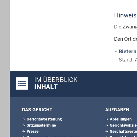
Hinweis
Die Zwang
Den Ort d
Bieterh
Stand: 
IM ÜBERBLICK
Justiz-Portal im Überblick:
INHALT
DAS GERICHT
AUFGABEN
Gerichtsvorstellung
Abteilungen
Sitzungstermine
Gerichtsvollzi
Presse
Geschäftsverte