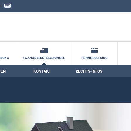
IT
nd Kontaktformular
s­termine
IBUNG
ZWANGSVERSTEIGERUNGEN
TERMINBUCHUNG
BEN
KONTAKT
RECHTS-INFOS