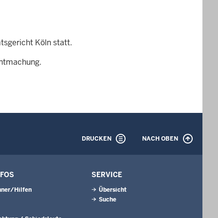
sgericht Köln statt.
nntmachung.
DRUCKEN
NACH OBEN
NFOS
SERVICE
ner/Hilfen
Übersicht
Suche