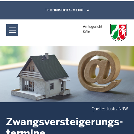
Direkt zum Inhalt
Amtsgericht Köln:
TECHNISCHES MENÜ
Leichte Sprache, Gebärdensprachenvideo
und Kontaktformular
Zwangsversteigerungs­termine
Quelle: Justiz NRW
Zwangsversteigerungs­
termine