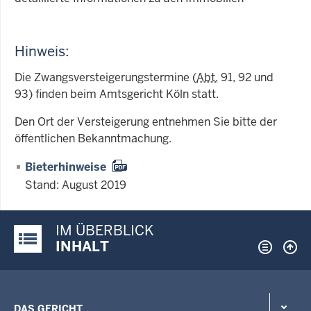
Hinweis:
Die Zwangsversteigerungstermine (
Abt.
91, 92 und
93) finden beim Amtsgericht Köln statt.
Den Ort der Versteigerung entnehmen Sie bitte der
öffentlichen Bekanntmachung.
Bieterhinweise
Stand: August 2019
IM ÜBERBLICK
Justiz-Portal im Überblick:
INHALT
DAS GERICHT