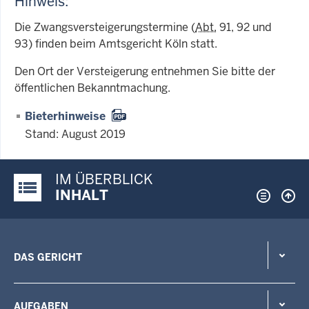
Hinweis:
Die Zwangsversteigerungstermine (
Abt.
91, 92 und
93) finden beim Amtsgericht Köln statt.
Den Ort der Versteigerung entnehmen Sie bitte der
öffentlichen Bekanntmachung.
Bieterhinweise
Stand: August 2019
IM ÜBERBLICK
Justiz-Portal im Überblick:
INHALT
DAS GERICHT
AUFGABEN