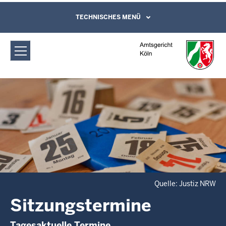
Direkt zum Inhalt
Amtsgericht Köln: Sitzungstermine
TECHNISCHES MENÜ
Leichte Sprache, Gebärdensprachenvideo
und Kontaktformular
Quelle: Justiz NRW
Sitzungstermine
Tagesaktuelle Termine