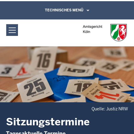
Direkt zum Inhalt
Amtsgericht Köln: Sitzungstermine
TECHNISCHES MENÜ
Leichte Sprache, Gebärdensprachenvideo
und Kontaktformular
Quelle: Justiz NRW
Sitzungstermine
Tagesaktuelle Termine