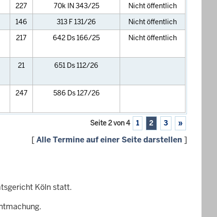
227
70k IN 343/25
Nicht öffentlich
146
313 F 131/26
Nicht öffentlich
217
642 Ds 166/25
Nicht öffentlich
21
651 Ds 112/26
247
586 Ds 127/26
Seite 2 von 4
1
2
3
»
[
Alle Termine auf einer Seite darstellen
]
sgericht Köln statt.
nntmachung.