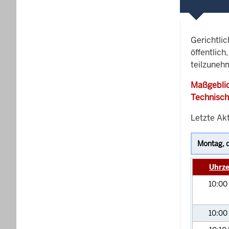
Gerichtli
öffentlich
teilzunehm
Maßgeblic
Technisch
Letzte Akt
Uhrze
10:00
10:00