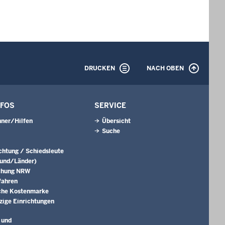
DRUCKEN
NACH OBEN
NFOS
SERVICE
ner/Hilfen
Übersicht
Suche
ichtung / Schiedsleute
Bund/Länder)
chung NRW
fahren
che Kostenmarke
ige Einrichtungen
 und