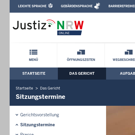
Direkt zum Inhalt
LEICHTE SPRACHE
GEBÄRDENSPRACHE
BARRIEREFREIHE
Leichte Sprache, Gebärdensprachenvideo u
Amtsgericht Köln: Sitzungstermine
Schnellnavigation mit Volltext-Suche
MENÜ
ÖFFNUNGSZEITEN
WEGBESCHRE
STARTSEITE
DAS GERICHT
AUFGA
Hauptmenü: Hauptnavigation
Startseite
Das Gericht
Sitzungstermine
Gerichtsvorstellung
Sitzungstermine
Presse