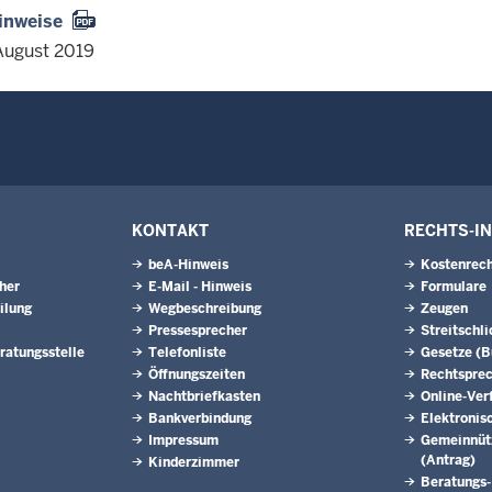
inweise
August 2019
KONTAKT
RECHTS-I
beA-Hinweis
Kostenrech
eher
E-Mail - Hinweis
Formulare
ilung
Wegbeschreibung
Zeugen
Pressesprecher
Streitschl
ratungsstelle
Telefonliste
Gesetze (
Öffnungszeiten
Rechtspre
Nachtbriefkasten
Online-Ver
Bankverbindung
Elektronis
Impressum
Gemeinnütz
(Antrag)
Kinderzimmer
Beratungs-