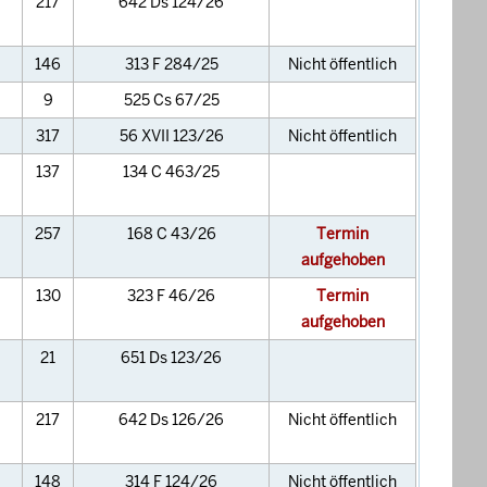
217
642 Ds 124/26
146
313 F 284/25
Nicht öffentlich
9
525 Cs 67/25
317
56 XVII 123/26
Nicht öffentlich
137
134 C 463/25
257
168 C 43/26
Termin
aufgehoben
130
323 F 46/26
Termin
aufgehoben
21
651 Ds 123/26
217
642 Ds 126/26
Nicht öffentlich
148
314 F 124/26
Nicht öffentlich