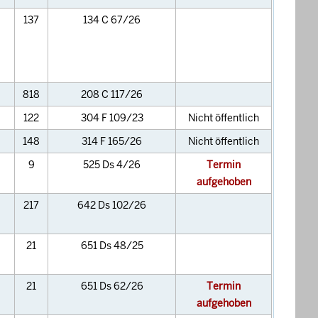
137
134 C 67/26
818
208 C 117/26
122
304 F 109/23
Nicht öffentlich
148
314 F 165/26
Nicht öffentlich
9
525 Ds 4/26
Termin
aufgehoben
217
642 Ds 102/26
21
651 Ds 48/25
21
651 Ds 62/26
Termin
aufgehoben