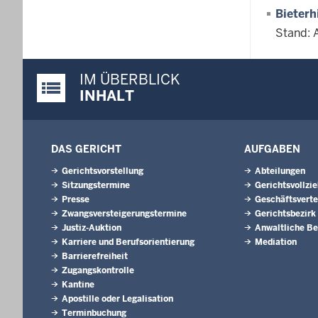
Bieterh
Stand: 
IM ÜBERBLICK
Justiz-Portal im Überblick:
INHALT
DAS GERICHT
AUFGABEN
Gerichtsvorstellung
Abteilungen
Sitzungstermine
Gerichtsvollzi
Presse
Geschäftsverte
Zwangsversteigerungs­termine
Gerichtsbezirk
Justiz-Auktion
Anwaltliche Be
Karriere und Berufsorientierung
Mediation
Barrierefreiheit
Zugangskontrolle
Kantine
Apostille oder Legalisation
Terminbuchung