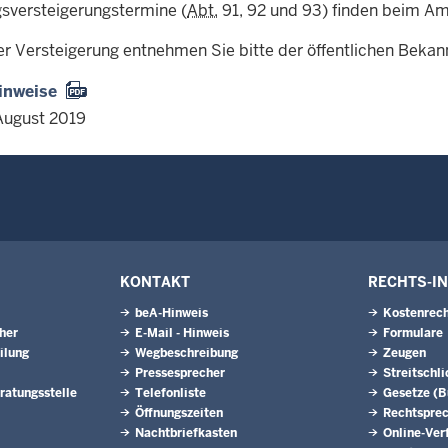
sversteigerungstermine (
Abt.
91, 92 und 93) finden beim Amt
er Versteigerung entnehmen Sie bitte der öffentlichen Beka
inweise
August 2019
KONTAKT
RECHTS-I
beA-Hinweis
Kostenrech
eher
E-Mail - Hinweis
Formulare
ilung
Wegbeschreibung
Zeugen
Pressesprecher
Streitschl
ratungsstelle
Telefonliste
Gesetze (
Öffnungszeiten
Rechtspre
Nachtbriefkasten
Online-Ver