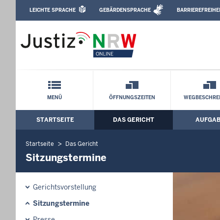
Direkt zum Inhalt
LEICHTE SPRACHE
GEBÄRDENSPRACHE
BARRIEREFREIHE
Leichte Sprache, Gebärdensprachenvideo u
Amtsgericht Köln: Sitzungstermine
Schnellnavigation mit Volltext-Suche
MENÜ
ÖFFNUNGSZEITEN
WEGBESCHRE
STARTSEITE
DAS GERICHT
AUFGA
Hauptmenü: Hauptnavigation
Startseite
Das Gericht
Sitzungstermine
Gerichtsvorstellung
Sitzungstermine
Presse