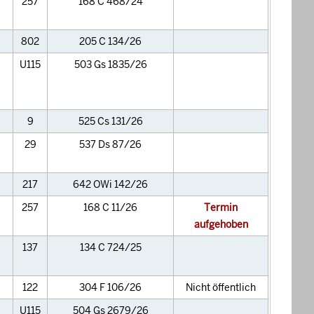
257
168 C 468/24
802
205 C 134/26
U115
503 Gs 1835/26
9
525 Cs 131/26
29
537 Ds 87/26
217
642 OWi 142/26
257
168 C 11/26
Termin
aufgehoben
137
134 C 724/25
122
304 F 106/26
Nicht öffentlich
U115
504 Gs 2679/26