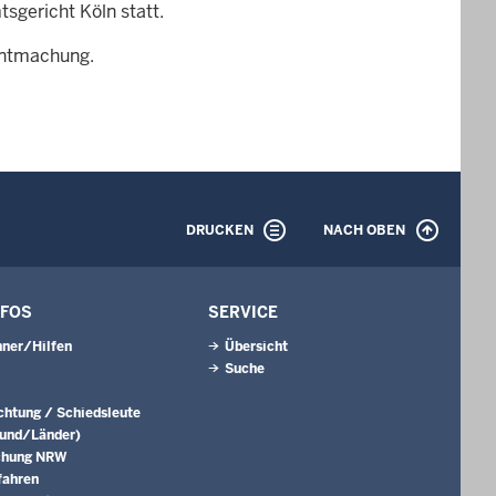
sgericht Köln statt.
nntmachung.
DRUCKEN
NACH OBEN
NFOS
SERVICE
ner/Hilfen
Übersicht
Suche
ichtung / Schiedsleute
Bund/Länder)
chung NRW
fahren