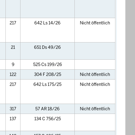
217
642 Ls 14/26
Nicht öffentlich
21
651 Ds 49/26
9
525 Cs 199/26
122
304 F 208/25
Nicht öffentlich
217
642 Ls 175/25
Nicht öffentlich
317
57 AR 18/26
Nicht öffentlich
137
134 C 756/25