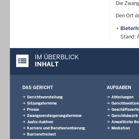
Die Zwang
Den Ort d
Bieterh
Stand: 
IM ÜBERBLICK
Justiz-Portal im Überblick:
INHALT
DAS GERICHT
AUFGABEN
Gerichtsvorstellung
Abteilungen
Sitzungstermine
Gerichtsvollzi
Presse
Geschäftsverte
Zwangsversteigerungs­termine
Gerichtsbezirk
Justiz-Auktion
Anwaltliche Be
Karriere und Berufsorientierung
Mediation
Barrierefreiheit