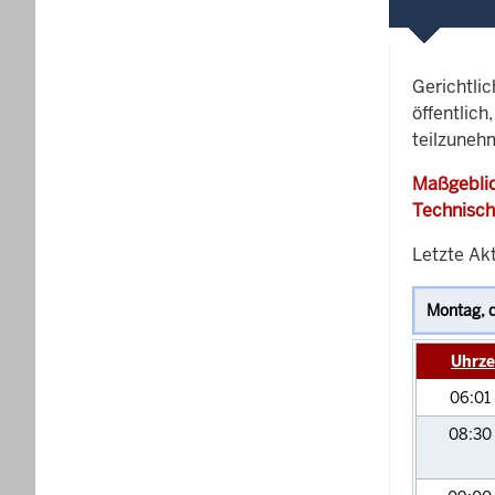
Gerichtli
öffentlich
teilzunehm
Maßgeblic
Technisch
Letzte Akt
Uhrze
06:01
08:30