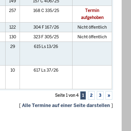
149
157 C 406/25
257
168 C 335/25
Termin
aufgehoben
122
304 F 167/26
Nicht öffentlich
130
323 F 305/25
Nicht öffentlich
29
615 Ls 13/26
10
617 Ls 37/26
Seite 1 von 4
1
2
3
»
[
Alle Termine auf einer Seite darstellen
]