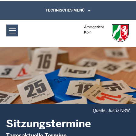
Direkt zum Inhalt
Amtsgericht Köln: Sitzungstermine
TECHNISCHES MENÜ
Leichte Sprache, Gebärdensprachenvideo
und Kontaktformular
Quelle: Justiz NRW
Sitzungstermine
Tagesaktuelle Termine