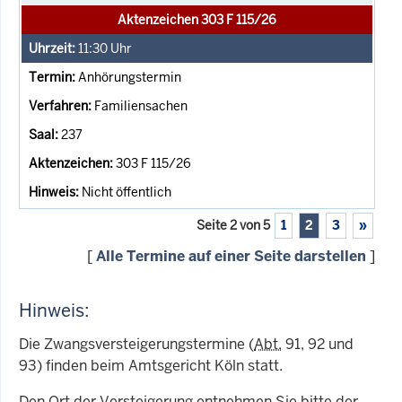
Aktenzeichen 303 F 115/26
11:30
Uhr
Anhörungstermin
Familiensachen
237
303 F 115/26
Nicht öffentlich
Seite 2 von 5
1
2
3
»
[
Alle Termine auf einer Seite darstellen
]
Hinweis:
Die Zwangsversteigerungstermine (
Abt.
91, 92 und
93) finden beim Amtsgericht Köln statt.
Den Ort der Versteigerung entnehmen Sie bitte der