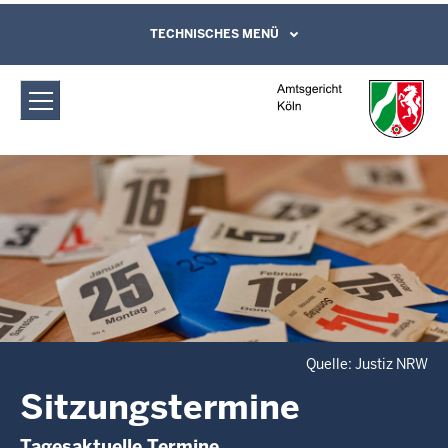
Direkt zum Inhalt
Amtsgericht Köln: Sitzungstermine
TECHNISCHES MENÜ
Leichte Sprache, Gebärdensprachenvideo
und Kontaktformular
Quelle: Justiz NRW
Sitzungstermine
Tagesaktuelle Termine