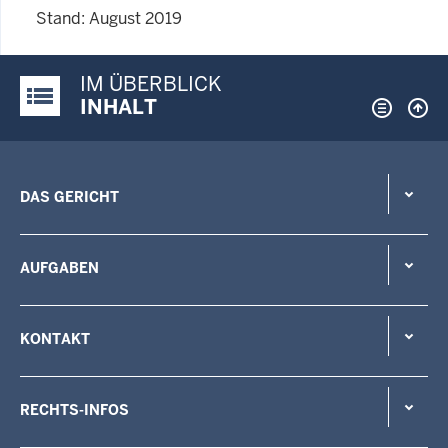
Stand: August 2019
IM ÜBERBLICK
Justiz-Portal im Überblick:
INHALT
DAS GERICHT
AUFGABEN
KONTAKT
RECHTS-INFOS