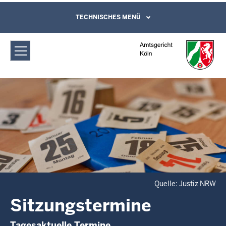
Direkt zum Inhalt
Amtsgericht Köln: Sitzungstermine
TECHNISCHES MENÜ
Leichte Sprache, Gebärdensprachenvideo
und Kontaktformular
Quelle: Justiz NRW
Sitzungstermine
Tagesaktuelle Termine