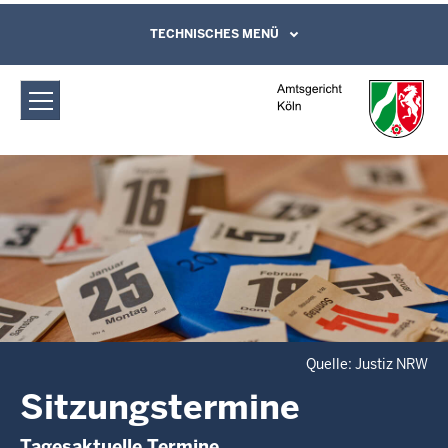
Direkt zum Inhalt
Amtsgericht Köln: Sitzungstermine
TECHNISCHES MENÜ
Leichte Sprache, Gebärdensprachenvideo
und Kontaktformular
Quelle: Justiz NRW
Sitzungstermine
Tagesaktuelle Termine