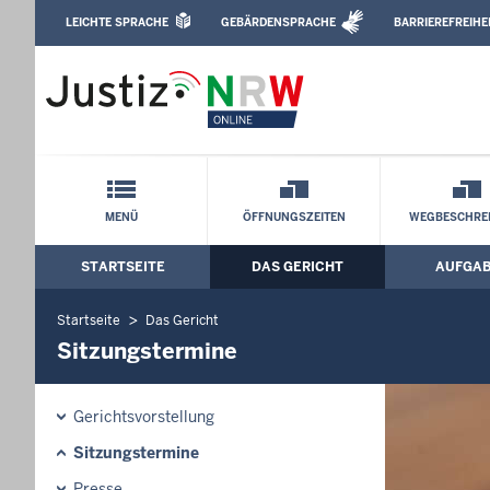
Direkt zum Inhalt
LEICHTE SPRACHE
GEBÄRDENSPRACHE
BARRIEREFREIHE
Leichte Sprache, Gebärdensprachenvideo u
Amtsgericht Köln: Sitzungstermine
Schnellnavigation mit Volltext-Suche
MENÜ
ÖFFNUNGSZEITEN
WEGBESCHRE
STARTSEITE
DAS GERICHT
AUFGA
Hauptmenü: Hauptnavigation
Startseite
Das Gericht
Sitzungstermine
Gerichtsvorstellung
Sitzungstermine
Presse