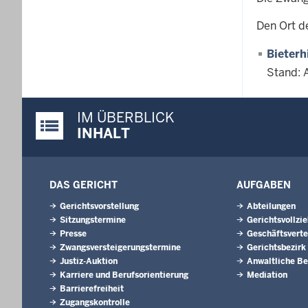
Den Ort d
Bieterh
Stand: 
IM ÜBERBLICK
Justiz-Portal im Überblick:
INHALT
DAS GERICHT
AUFGABEN
Gerichtsvorstellung
Abteilungen
Sitzungstermine
Gerichtsvollzi
Presse
Geschäftsverte
Zwangsversteigerungs­termine
Gerichtsbezirk
Justiz-Auktion
Anwaltliche Be
Karriere und Berufsorientierung
Mediation
Barrierefreiheit
Zugangskontrolle