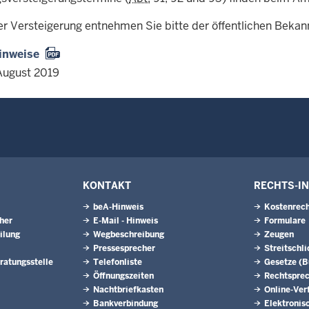
er Versteigerung entnehmen Sie bitte der öffentlichen Beka
inweise
August 2019
KONTAKT
RECHTS-I
beA-Hinweis
Kostenrech
eher
E-Mail - Hinweis
Formulare
ilung
Wegbeschreibung
Zeugen
Pressesprecher
Streitschl
ratungsstelle
Telefonliste
Gesetze (
Öffnungszeiten
Rechtspre
Nachtbriefkasten
Online-Ver
Bankverbindung
Elektronis