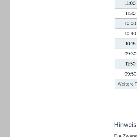
11:00
11:30
10:00
10:40
10:15
09:3
11:50
09:5
Weitere T
Hinweis
Die Zwang