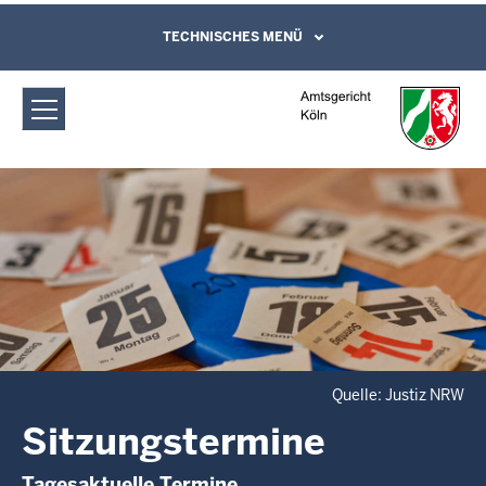
Direkt zum Inhalt
Amtsgericht Köln: Sitzungstermine
TECHNISCHES MENÜ
Leichte Sprache, Gebärdensprachenvideo
und Kontaktformular
Quelle: Justiz NRW
Sitzungstermine
Tagesaktuelle Termine