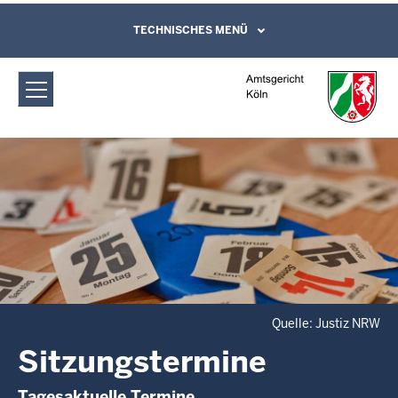
Direkt zum Inhalt
Amtsgericht Köln: Sitzungstermine
TECHNISCHES MENÜ
Leichte Sprache, Gebärdensprachenvideo
und Kontaktformular
Quelle: Justiz NRW
Sitzungstermine
Tagesaktuelle Termine