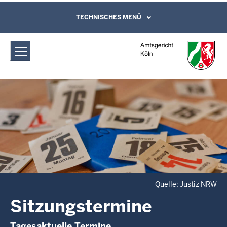
Direkt zum Inhalt
Amtsgericht Köln: Sitzungstermine
TECHNISCHES MENÜ
Leichte Sprache, Gebärdensprachenvideo
und Kontaktformular
Quelle: Justiz NRW
Sitzungstermine
Tagesaktuelle Termine