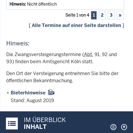
Nicht öffentlich
Seite 1 von 4
1
2
3
»
[
Alle Termine auf einer Seite darstellen
]
Hinweis:
Die Zwangsversteigerungstermine (
Abt.
91, 92 und
93) finden beim Amtsgericht Köln statt.
Den Ort der Versteigerung entnehmen Sie bitte der
öffentlichen Bekanntmachung.
Bieterhinweise
Stand: August 2019
IM ÜBERBLICK
Justiz-Portal im Überblick:
INHALT