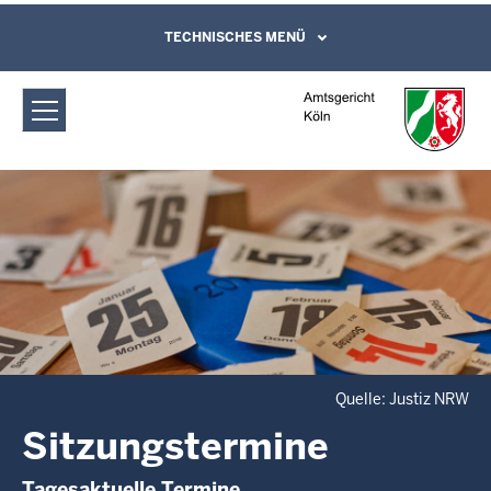
Direkt zum Inhalt
Amtsgericht Köln: Sitzungstermine
TECHNISCHES MENÜ
Leichte Sprache, Gebärdensprachenvideo
und Kontaktformular
Quelle: Justiz NRW
Sitzungstermine
Tagesaktuelle Termine