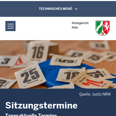
Direkt zum Inhalt
Amtsgericht Köln: Sitzungstermine
TECHNISCHES MENÜ
Leichte Sprache, Gebärdensprachenvideo
und Kontaktformular
Quelle: Justiz NRW
Sitzungstermine
Tagesaktuelle Termine