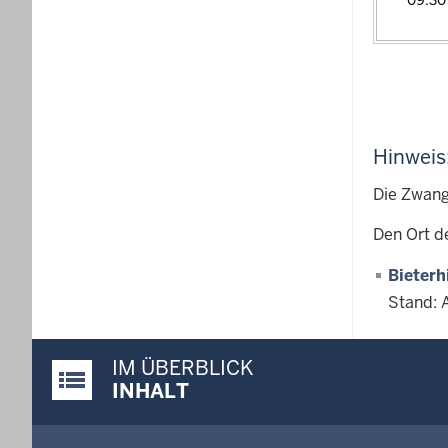
09:3
Hinweis
Die Zwang
Den Ort d
Bieterh
Stand: 
IM ÜBERBLICK
Justiz-Portal im Überblick:
INHALT