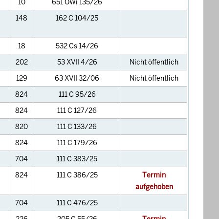
10
651 OWi 135/26
148
162 C 104/25
18
532 Cs 14/26
202
53 XVII 4/26
Nicht öffentlich
129
63 XVII 32/06
Nicht öffentlich
824
111 C 95/26
824
111 C 127/26
820
111 C 133/26
824
111 C 179/26
704
111 C 383/25
824
111 C 386/25
Termin
aufgehoben
704
111 C 476/25