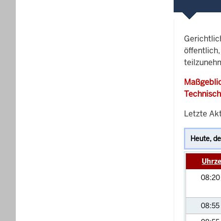
Gerichtli
öffentlich
teilzunehm
Maßgeblic
Technisch
Letzte Akt
Uhrze
08:2
08:55