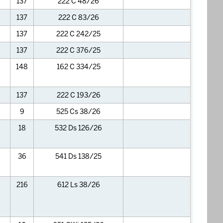
137
222 C 48/26
137
222 C 83/26
137
222 C 242/25
137
222 C 376/25
148
162 C 334/25
137
222 C 193/26
9
525 Cs 38/26
18
532 Ds 126/26
36
541 Ds 138/25
216
612 Ls 38/26