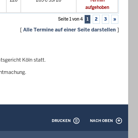
226
205 C 55/26
Termin
aufgehoben
Seite 1 von 4
1
2
3
»
[
Alle Termine auf einer Seite darstellen
]
sgericht Köln statt.
nntmachung.
DRUCKEN
NACH OBEN