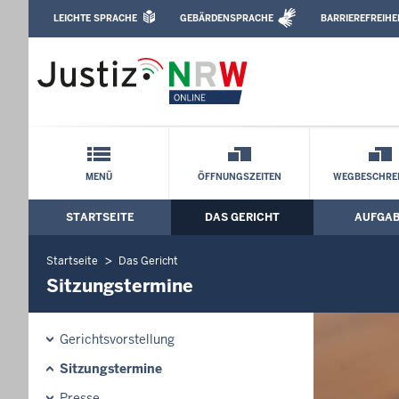
Direkt zum Inhalt
LEICHTE SPRACHE
GEBÄRDENSPRACHE
BARRIEREFREIHE
Leichte Sprache, Gebärdensprachenvideo u
Amtsgericht Köln: Sitzungstermine
Schnellnavigation mit Volltext-Suche
MENÜ
ÖFFNUNGSZEITEN
WEGBESCHRE
STARTSEITE
DAS GERICHT
AUFGA
Hauptmenü: Hauptnavigation
Startseite
Das Gericht
Sitzungstermine
Gerichtsvorstellung
Sitzungstermine
Presse