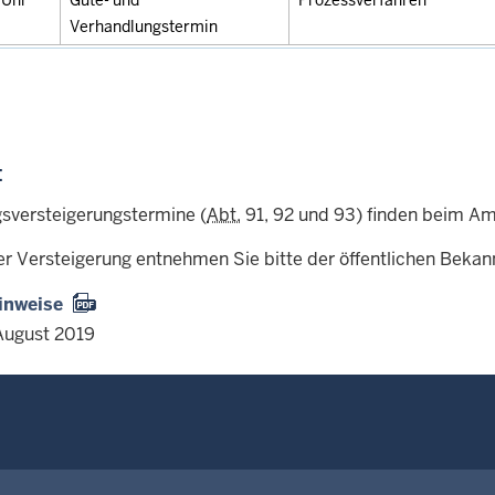
0
Uhr
Güte- und
Prozessverfahren
Verhandlungstermin
:
sversteigerungstermine (
Abt.
91, 92 und 93) finden beim Amt
er Versteigerung entnehmen Sie bitte der öffentlichen Beka
inweise
August 2019