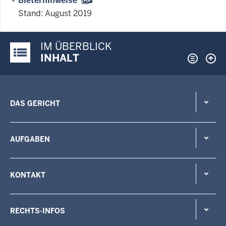
Bieterhinweise
Stand: August 2019
IM ÜBERBLICK
Justiz-Portal im Überblick:
INHALT
DAS GERICHT
AUFGABEN
KONTAKT
RECHTS-INFOS