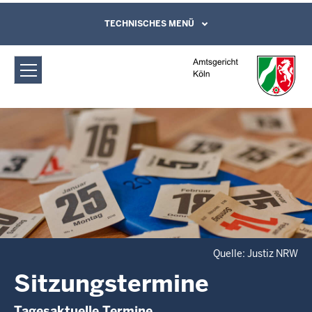
Direkt zum Inhalt
Amtsgericht Köln: Sitzungstermine
TECHNISCHES MENÜ
Leichte Sprache, Gebärdensprachenvideo
und Kontaktformular
Quelle: Justiz NRW
Sitzungstermine
Tagesaktuelle Termine