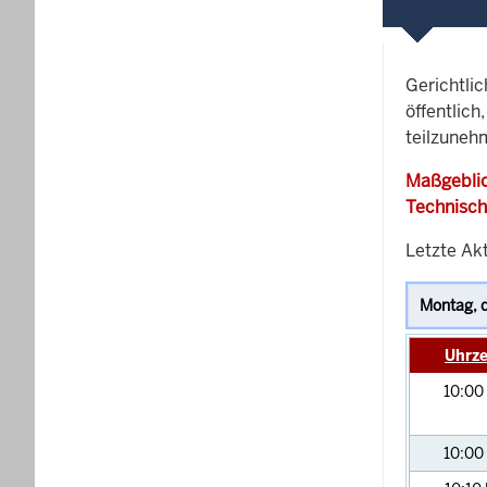
Gerichtli
öffentlich
teilzunehm
Maßgeblic
Technisch
Letzte Akt
Uhrze
10:00
10:00