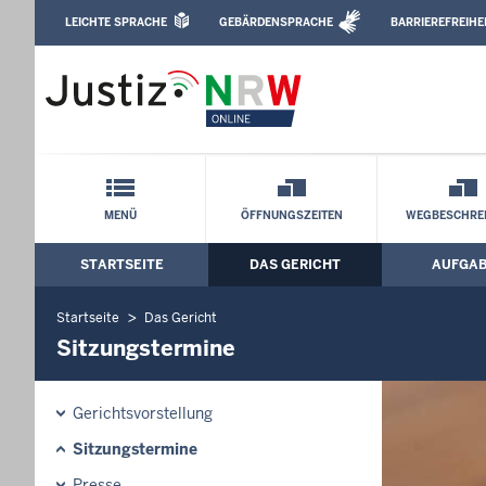
Direkt zum Inhalt
LEICHTE SPRACHE
GEBÄRDENSPRACHE
BARRIEREFREIHE
Leichte Sprache, Gebärdensprachenvideo u
Amtsgericht Köln: Sitzungstermine
Schnellnavigation mit Volltext-Suche
MENÜ
ÖFFNUNGSZEITEN
WEGBESCHRE
STARTSEITE
DAS GERICHT
AUFGA
Hauptmenü: Hauptnavigation
Startseite
Das Gericht
Sitzungstermine
Gerichtsvorstellung
Sitzungstermine
Presse