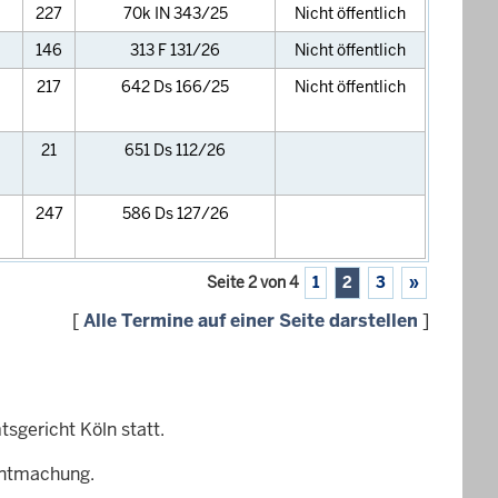
227
70k IN 343/25
Nicht öffentlich
146
313 F 131/26
Nicht öffentlich
217
642 Ds 166/25
Nicht öffentlich
21
651 Ds 112/26
247
586 Ds 127/26
Seite 2 von 4
1
2
3
»
[
Alle Termine auf einer Seite darstellen
]
sgericht Köln statt.
nntmachung.