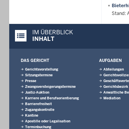
Bieterh
Stand: 
IM ÜBERBLICK
Justiz-Portal im Überblick:
INHALT
DAS GERICHT
AUFGABEN
Gerichtsvorstellung
Abteilungen
Sitzungstermine
Gerichtsvollzi
Presse
Geschäftsverte
Zwangsversteigerungs­termine
Gerichtsbezirk
Justiz-Auktion
Anwaltliche Be
Karriere und Berufsorientierung
Mediation
Barrierefreiheit
Zugangskontrolle
Kantine
Apostille oder Legalisation
Terminbuchung