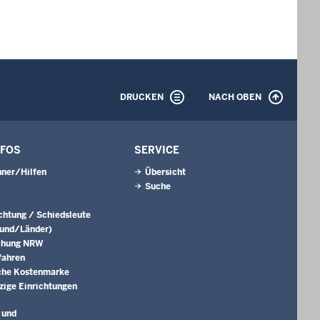
DRUCKEN
NACH OBEN
NFOS
SERVICE
ner/Hilfen
Übersicht
Suche
ichtung / Schiedsleute
Bund/Länder)
chung NRW
fahren
che Kostenmarke
ige Einrichtungen
 und