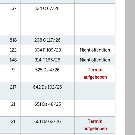
137
134 C 67/26
818
208 C 117/26
122
304 F 109/23
Nicht öffentlich
148
314 F 165/26
Nicht öffentlich
9
525 Ds 4/26
Termin
aufgehoben
217
642 Ds 102/26
21
651 Ds 48/25
21
651 Ds 62/26
Termin
aufgehoben