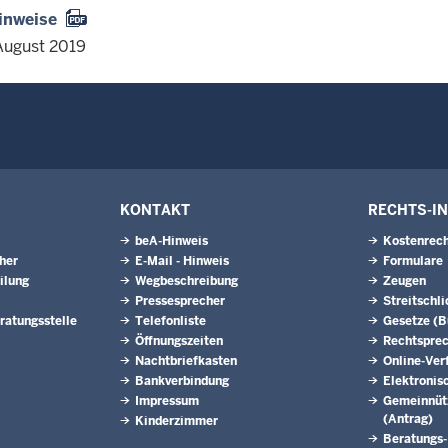
inweise
August 2019
KONTAKT
RECHTS-I
beA-Hinweis
Kostenrech
eher
E-Mail - Hinweis
Formulare
ilung
Wegbeschreibung
Zeugen
Pressesprecher
Streitschl
ratungsstelle
Telefonliste
Gesetze (
Öffnungszeiten
Rechtspre
Nachtbriefkasten
Online-Ver
Bankverbindung
Elektronis
Impressum
Gemeinnütz
(Antrag)
Kinderzimmer
Beratungs-