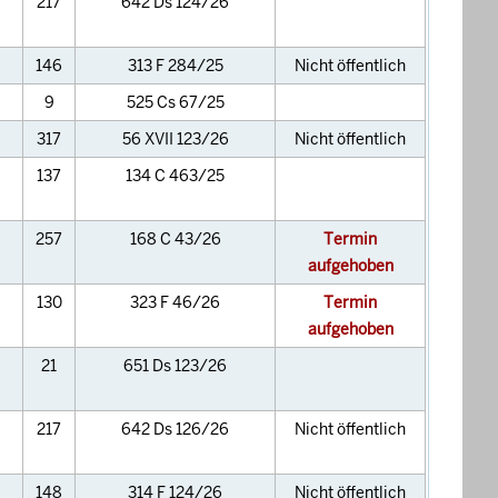
217
642 Ds 124/26
146
313 F 284/25
Nicht öffentlich
9
525 Cs 67/25
317
56 XVII 123/26
Nicht öffentlich
137
134 C 463/25
257
168 C 43/26
Termin
aufgehoben
130
323 F 46/26
Termin
aufgehoben
21
651 Ds 123/26
217
642 Ds 126/26
Nicht öffentlich
148
314 F 124/26
Nicht öffentlich