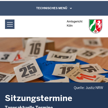
Direkt zum Inhalt
Amtsgericht Köln: Sitzungstermine
TECHNISCHES MENÜ
Leichte Sprache, Gebärdensprachenvideo
und Kontaktformular
Quelle: Justiz NRW
Sitzungstermine
Tagesaktuelle Termine