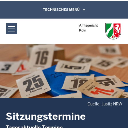
Direkt zum Inhalt
Amtsgericht Köln: Sitzungstermine
TECHNISCHES MENÜ
Leichte Sprache, Gebärdensprachenvideo
und Kontaktformular
Quelle: Justiz NRW
Sitzungstermine
Tagesaktuelle Termine