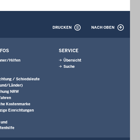
DRUCKEN
NACH OBEN
NFOS
SERVICE
ner/Hilfen
Übersicht
Suche
ichtung / Schiedsleute
Bund/Länder)
chung NRW
fahren
che Kostenmarke
ige Einrichtungen
 und
tenhilfe