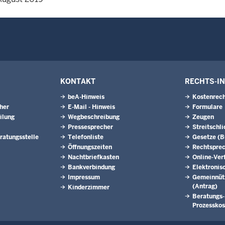
KONTAKT
RECHTS-I
beA-Hinweis
Kostenrech
eher
E-Mail - Hinweis
Formulare
ilung
Wegbeschreibung
Zeugen
Pressesprecher
Streitschl
ratungsstelle
Telefonliste
Gesetze (
Öffnungszeiten
Rechtspre
Nachtbriefkasten
Online-Ver
Bankverbindung
Elektronis
Impressum
Gemeinnütz
(Antrag)
Kinderzimmer
Beratungs-
Prozesskos