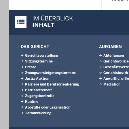
IM ÜBERBLICK
Justiz-Portal im Überblick:
INHALT
DAS GERICHT
AUFGABEN
Gerichtsvorstellung
Abteilungen
Sitzungstermine
Gerichtsvollzi
Presse
Geschäftsverte
Zwangsversteigerungs­termine
Gerichtsbezirk
Justiz-Auktion
Anwaltliche Be
Karriere und Berufsorientierung
Mediation
Barrierefreiheit
Zugangskontrolle
Kantine
Apostille oder Legalisation
Terminbuchung