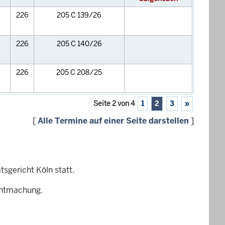
226
205 C 139/26
226
205 C 140/26
226
205 C 208/25
Seite 2 von 4
1
2
3
»
[
Alle Termine auf einer Seite darstellen
]
sgericht Köln statt.
nntmachung.