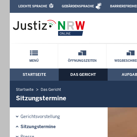
Direkt zum Inhalt
LEICHTE SPRACHE
GEBÄRDENSPRACHE
BARRIEREFREIHE
Leichte Sprache, Gebärdensprachenvideo u
Amtsgericht Köln: Sitzungstermine
Schnellnavigation mit Volltext-Suche
MENÜ
ÖFFNUNGSZEITEN
WEGBESCHRE
STARTSEITE
DAS GERICHT
AUFGA
Hauptmenü: Hauptnavigation
Startseite
Das Gericht
Sitzungstermine
Gerichtsvorstellung
Sitzungstermine
Presse