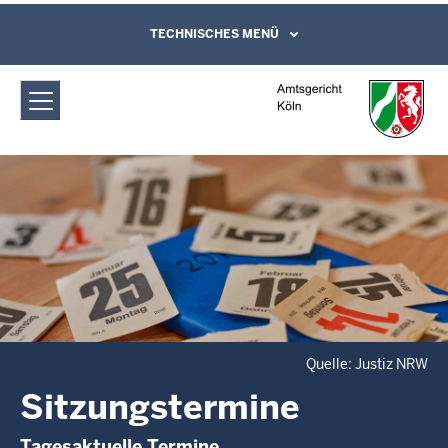
Direkt zum Inhalt
Amtsgericht Köln: Sitzungstermine
TECHNISCHES MENÜ
Leichte Sprache, Gebärdensprachenvideo
und Kontaktformular
Quelle: Justiz NRW
Sitzungstermine
Tagesaktuelle Termine