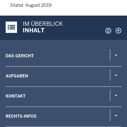
Stand: August 2019
IM ÜBERBLICK
Justiz-Portal im Überblick:
INHALT
DAS GERICHT
AUFGABEN
KONTAKT
RECHTS-INFOS