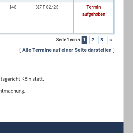
148
317 F 82/26
Termin
aufgehoben
Seite 1 von 5
1
2
3
»
[
Alle Termine auf einer Seite darstellen
]
sgericht Köln statt.
nntmachung.