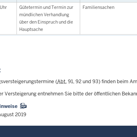
Uhr
Gütetermin und Termin zur
Familiensachen
mündlichen Verhandlung
über den Einspruch und die
Hauptsache
:
sversteigerungstermine (
Abt.
91, 92 und 93) finden beim Amt
er Versteigerung entnehmen Sie bitte der öffentlichen Beka
inweise
August 2019