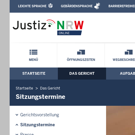
Direkt zum Inhalt
LEICHTE SPRACHE
GEBÄRDENSPRACHE
BARRIEREFREIHE
Leichte Sprache, Gebärdensprachenvideo u
Amtsgericht Köln: Sitzungstermine
Schnellnavigation mit Volltext-Suche
MENÜ
ÖFFNUNGSZEITEN
WEGBESCHRE
STARTSEITE
DAS GERICHT
AUFGA
Hauptmenü: Hauptnavigation
Startseite
Das Gericht
Sitzungstermine
Gerichtsvorstellung
Sitzungstermine
Presse