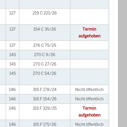
127
219 C 221/26
137
154 C 35/26
Termin
aufgehoben
137
276 C 75/25
145
270 C 9/26
145
270 C 27/26
145
270 C 54/26
146
315 F 178/24
Nicht öffentlich
146
315 F 154/26
Nicht öffentlich
146
315 F 329/25
Termin
aufgehoben
146
315 F 175/26
Nicht öffentlich