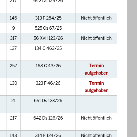
217
642 Ds 124/26
146
313 F 284/25
Nicht öffentlich
9
525 Cs 67/25
317
56 XVII 123/26
Nicht öffentlich
137
134 C 463/25
257
168 C 43/26
Termin
aufgehoben
130
323 F 46/26
Termin
aufgehoben
21
651 Ds 123/26
217
642 Ds 126/26
Nicht öffentlich
148
314 F 124/26
Nicht öffentlich