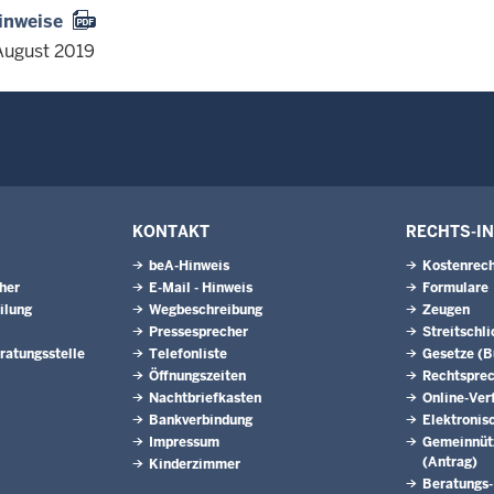
inweise
August 2019
KONTAKT
RECHTS-I
beA-Hinweis
Kostenrech
eher
E-Mail - Hinweis
Formulare
ilung
Wegbeschreibung
Zeugen
Pressesprecher
Streitschl
ratungsstelle
Telefonliste
Gesetze (
Öffnungszeiten
Rechtspre
Nachtbriefkasten
Online-Ver
Bankverbindung
Elektronis
Impressum
Gemeinnütz
(Antrag)
Kinderzimmer
Beratungs-