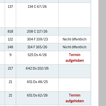
137
134 C 67/26
818
208 C 117/26
122
304 F 109/23
Nicht öffentlich
148
314 F 165/26
Nicht öffentlich
9
525 Ds 4/26
Termin
aufgehoben
217
642 Ds 102/26
21
651 Ds 48/25
21
651 Ds 62/26
Termin
aufgehoben