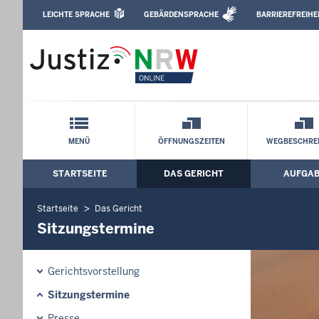
Direkt zum Inhalt
LEICHTE SPRACHE
GEBÄRDENSPRACHE
BARRIEREFREIHE
Leichte Sprache, Gebärdensprachenvideo u
Amtsgericht Köln: Sitzungstermine
Schnellnavigation mit Volltext-Suche
MENÜ
ÖFFNUNGSZEITEN
WEGBESCHRE
STARTSEITE
DAS GERICHT
AUFGA
Hauptmenü: Hauptnavigation
Startseite
Das Gericht
Sitzungstermine
Gerichtsvorstellung
Sitzungstermine
Presse