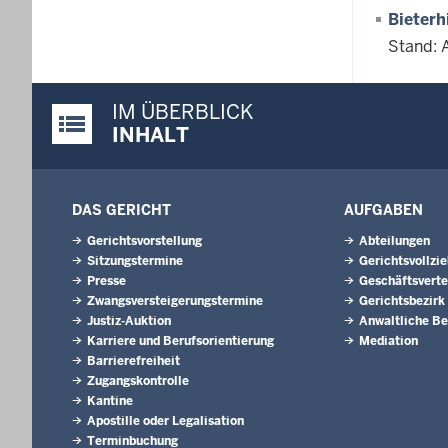
Bieterh
Stand: 
IM ÜBERBLICK
Justiz-Portal im Überblick:
INHALT
DAS GERICHT
AUFGABEN
Gerichtsvorstellung
Abteilungen
Sitzungstermine
Gerichtsvollzi
Presse
Geschäftsverte
Zwangsversteigerungs­termine
Gerichtsbezirk
Justiz-Auktion
Anwaltliche Be
Karriere und Berufsorientierung
Mediation
Barrierefreiheit
Zugangskontrolle
Kantine
Apostille oder Legalisation
Terminbuchung