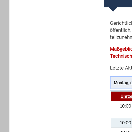
Gerichtli
öffentlich
teilzunehm
Maßgeblic
Technisch
Letzte Akt
Uhrze
10:00
10:00