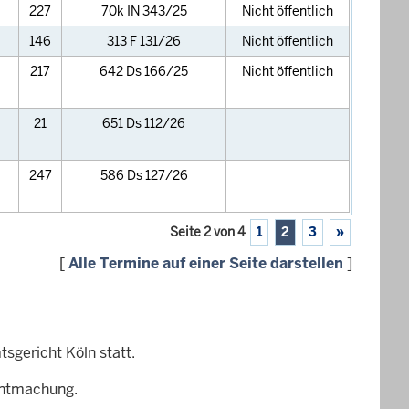
227
70k IN 343/25
Nicht öffentlich
146
313 F 131/26
Nicht öffentlich
217
642 Ds 166/25
Nicht öffentlich
21
651 Ds 112/26
247
586 Ds 127/26
Seite 2 von 4
1
2
3
»
[
Alle Termine auf einer Seite darstellen
]
sgericht Köln statt.
nntmachung.