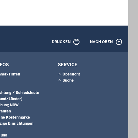
DRUCKEN
NACH OBEN
NFOS
SERVICE
ner/Hilfen
Übersicht
Suche
ichtung / Schiedsleute
Bund/Länder)
chung NRW
fahren
che Kostenmarke
ige Einrichtungen
 und