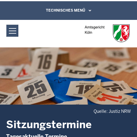
Direkt zum Inhalt
Amtsgericht Köln: Sitzungstermine
TECHNISCHES MENÜ
Leichte Sprache, Gebärdensprachenvideo
und Kontaktformular
Quelle: Justiz NRW
Sitzungstermine
Tagesaktuelle Termine