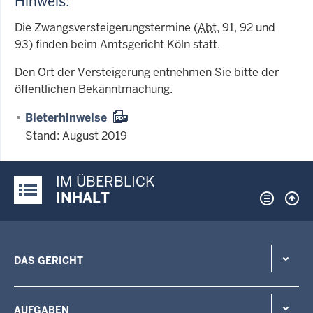
Hinweis:
Die Zwangsversteigerungstermine (
Abt.
91, 92 und
93) finden beim Amtsgericht Köln statt.
Den Ort der Versteigerung entnehmen Sie bitte der
öffentlichen Bekanntmachung.
Bieterhinweise
Stand: August 2019
IM ÜBERBLICK
Justiz-Portal im Überblick:
INHALT
DAS GERICHT
AUFGABEN