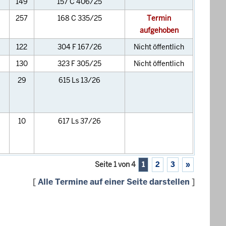
149
157 C 406/25
257
168 C 335/25
Termin
aufgehoben
122
304 F 167/26
Nicht öffentlich
130
323 F 305/25
Nicht öffentlich
29
615 Ls 13/26
10
617 Ls 37/26
Seite 1 von 4
1
2
3
»
[
Alle Termine auf einer Seite darstellen
]