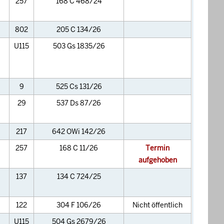
257
168 C 468/24
802
205 C 134/26
U115
503 Gs 1835/26
9
525 Cs 131/26
29
537 Ds 87/26
217
642 OWi 142/26
257
168 C 11/26
Termin
aufgehoben
137
134 C 724/25
122
304 F 106/26
Nicht öffentlich
U115
504 Gs 2679/26