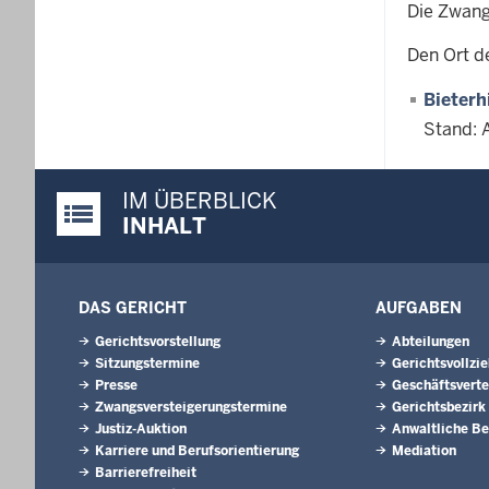
Die Zwang
Den Ort d
Bieterh
Stand: 
IM ÜBERBLICK
Justiz-Portal im Überblick:
INHALT
DAS GERICHT
AUFGABEN
Gerichtsvorstellung
Abteilungen
Sitzungstermine
Gerichtsvollzi
Presse
Geschäftsverte
Zwangsversteigerungs­termine
Gerichtsbezirk
Justiz-Auktion
Anwaltliche Be
Karriere und Berufsorientierung
Mediation
Barrierefreiheit