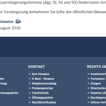
sversteigerungstermine (
Abt.
91, 92 und 93) finden beim Amt
er Versteigerung entnehmen Sie bitte der öffentlichen Beka
inweise
August 2019
KONTAKT
RECHTS-I
beA-Hinweis
Kostenrech
eher
E-Mail - Hinweis
Formulare
ilung
Wegbeschreibung
Zeugen
Pressesprecher
Streitschl
ratungsstelle
Telefonliste
Gesetze (
Öffnungszeiten
Rechtspre
Nachtbriefkasten
Online-Ver