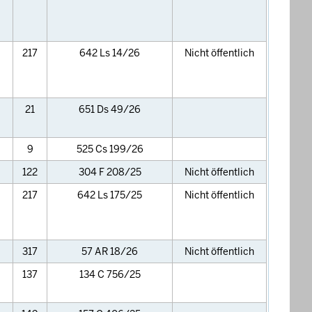
217
642 Ls 14/26
Nicht öffentlich
21
651 Ds 49/26
9
525 Cs 199/26
122
304 F 208/25
Nicht öffentlich
217
642 Ls 175/25
Nicht öffentlich
317
57 AR 18/26
Nicht öffentlich
137
134 C 756/25