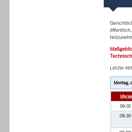
Gerichtli
öffentlich
teilzunehm
Maßgeblic
Technisch
Letzte Akt
Uhrze
06:01
08:30