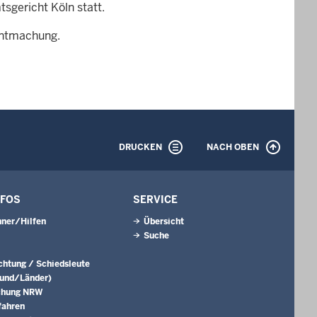
sgericht Köln statt.
nntmachung.
DRUCKEN
NACH OBEN
NFOS
SERVICE
ner/Hilfen
Übersicht
Suche
ichtung / Schiedsleute
Bund/Länder)
chung NRW
fahren