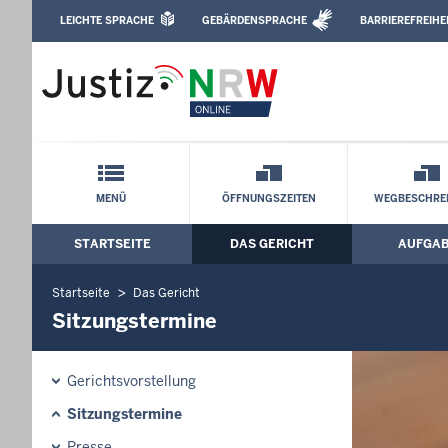
Direkt zum Inhalt
LEICHTE SPRACHE
GEBÄRDENSPRACHE
BARRIEREFREIHE
Leichte Sprache, Gebärdensprachenvideo u
Amtsgericht Köln: Sitzungstermine
Schnellnavigation mit Volltext-Suche
MENÜ
ÖFFNUNGSZEITEN
WEGBESCHRE
STARTSEITE
DAS GERICHT
AUFGA
Hauptmenü: Hauptnavigation
Startseite
Das Gericht
Sitzungstermine
Gerichtsvorstellung
Sitzungstermine
Presse