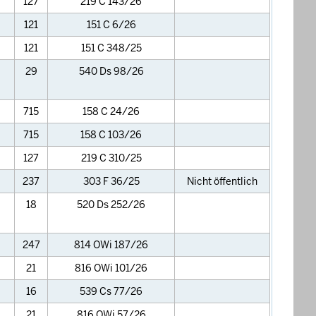
127
219 C 143/26
121
151 C 6/26
121
151 C 348/25
29
540 Ds 98/26
715
158 C 24/26
715
158 C 103/26
127
219 C 310/25
237
303 F 36/25
Nicht öffentlich
18
520 Ds 252/26
247
814 OWi 187/26
21
816 OWi 101/26
16
539 Cs 77/26
21
816 OWi 57/26