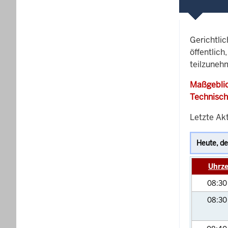
Gerichtli
öffentlich
teilzunehm
Maßgeblic
Technisch
Letzte Ak
Uhrze
08:3
08:3