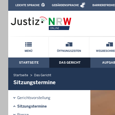
Direkt zum Inhalt
LEICHTE SPRACHE
GEBÄRDENSPRACHE
BARRIEREFREIHE
Leichte Sprache, Gebärdensprachenvideo u
Amtsgericht Köln: Sitzungstermine
Schnellnavigation mit Volltext-Suche
MENÜ
ÖFFNUNGSZEITEN
WEGBESCHRE
STARTSEITE
DAS GERICHT
AUFGA
Hauptmenü: Hauptnavigation
Startseite
Das Gericht
Sitzungstermine
Gerichtsvorstellung
Sitzungstermine
Presse