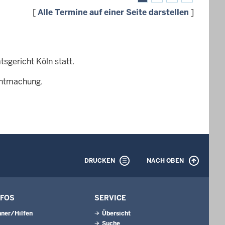
[
Alle Termine auf einer Seite darstellen
]
sgericht Köln statt.
nntmachung.
DRUCKEN
NACH OBEN
NFOS
SERVICE
ner/Hilfen
Übersicht
Suche