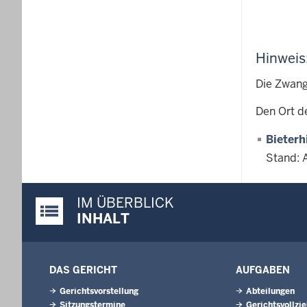
Hinweis
Die Zwang
Den Ort d
Bieterh
Stand: 
IM ÜBERBLICK
Justiz-Portal im Überblick:
INHALT
DAS GERICHT
AUFGABEN
Gerichtsvorstellung
Abteilungen
Sitzungstermine
Gerichtsvollzi