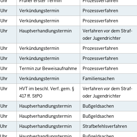
0
Uhr
Früher erster Termin
Prozessverfahren
5
Uhr
Verkündungstermin
Prozessverfahren
5
Uhr
Verkündungstermin
Prozessverfahren
5
Uhr
Hauptverhandlungstermin
Verfahren vor dem Straf-
oder Jugendrichter
0
Uhr
Verkündungstermin
Prozessverfahren
0
Uhr
Verkündungstermin
Prozessverfahren
0
Uhr
Termin zur Beweisaufnahme
Prozessverfahren
0
Uhr
Verkündungstermin
Familiensachen
0
Uhr
HVT im beschl. Verf. gem. §
Verfahren vor dem Straf-
417 ff. StPO
oder Jugendrichter
0
Uhr
Hauptverhandlungstermin
Bußgeldsachen
0
Uhr
Hauptverhandlungstermin
Bußgeldsachen
Uhr
Hauptverhandlungstermin
Strafbefehlsverfahren
Uhr
Hauptverhandlungstermin
Bußgeldsachen