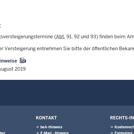
:
sversteigerungstermine (
Abt.
91, 92 und 93) finden beim Amt
er Versteigerung entnehmen Sie bitte der öffentlichen Beka
inweise
August 2019
KONTAKT
RECHTS-I
beA-Hinweis
Kostenrech
eher
E-Mail - Hinweis
Formulare