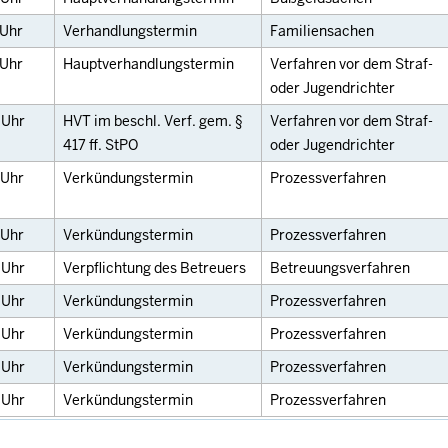
Uhr
Verhandlungstermin
Familiensachen
Uhr
Hauptverhandlungstermin
Verfahren vor dem Straf-
oder Jugendrichter
0
Uhr
HVT im beschl. Verf. gem. §
Verfahren vor dem Straf-
417 ff. StPO
oder Jugendrichter
Uhr
Verkündungstermin
Prozessverfahren
Uhr
Verkündungstermin
Prozessverfahren
0
Uhr
Verpflichtung des Betreuers
Betreuungsverfahren
0
Uhr
Verkündungstermin
Prozessverfahren
0
Uhr
Verkündungstermin
Prozessverfahren
0
Uhr
Verkündungstermin
Prozessverfahren
0
Uhr
Verkündungstermin
Prozessverfahren