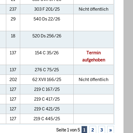
237
303 F 201/25
Nicht öffentlich
29
540 Ds 22/26
18
520 Ds 256/26
137
154 C 35/26
Termin
aufgehoben
137
276 C 75/25
202
62 XVII 166/25
Nicht öffentlich
127
219 C 167/25
127
219 C 417/25
127
219 C 421/25
127
219 C 445/25
Seite 1 von 5
1
2
3
»