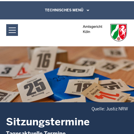
Direkt zum Inhalt
Amtsgericht Köln: Sitzungstermine
TECHNISCHES MENÜ
Leichte Sprache, Gebärdensprachenvideo
und Kontaktformular
Quelle: Justiz NRW
Sitzungstermine
Tagesaktuelle Termine