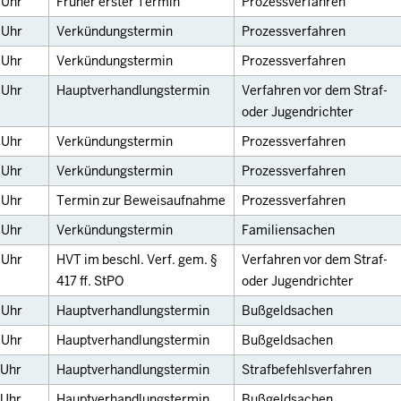
0
Uhr
Früher erster Termin
Prozessverfahren
5
Uhr
Verkündungstermin
Prozessverfahren
5
Uhr
Verkündungstermin
Prozessverfahren
5
Uhr
Hauptverhandlungstermin
Verfahren vor dem Straf-
oder Jugendrichter
0
Uhr
Verkündungstermin
Prozessverfahren
0
Uhr
Verkündungstermin
Prozessverfahren
0
Uhr
Termin zur Beweisaufnahme
Prozessverfahren
0
Uhr
Verkündungstermin
Familiensachen
0
Uhr
HVT im beschl. Verf. gem. §
Verfahren vor dem Straf-
417 ff. StPO
oder Jugendrichter
0
Uhr
Hauptverhandlungstermin
Bußgeldsachen
0
Uhr
Hauptverhandlungstermin
Bußgeldsachen
Uhr
Hauptverhandlungstermin
Strafbefehlsverfahren
Uhr
Hauptverhandlungstermin
Bußgeldsachen