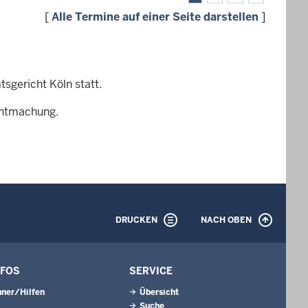
[
Alle Termine auf einer Seite darstellen
]
sgericht Köln statt.
nntmachung.
DRUCKEN
NACH OBEN
NFOS
SERVICE
ner/Hilfen
Übersicht
Suche