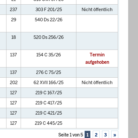
237
303 F 201/25
Nicht öffentlich
29
540 Ds 22/26
18
520 Ds 256/26
137
154 C 35/26
Termin
aufgehoben
137
276 C 75/25
202
62 XVII 166/25
Nicht öffentlich
127
219 C 167/25
127
219 C 417/25
127
219 C 421/25
127
219 C 445/25
Seite 1 von 5
1
2
3
»