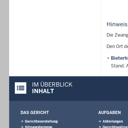
Hinweis
Die Zwang
Den Ort d
Bieterh
Stand: 
IM ÜBERBLICK
Justiz-Portal im Überblick:
INHALT
DAS GERICHT
AUFGABEN
Gerichtsvorstellung
Abteilungen
Sitzungstermine
Gerichtsvollzi