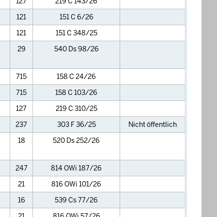
127
219 C 143/26
121
151 C 6/26
121
151 C 348/25
29
540 Ds 98/26
715
158 C 24/26
715
158 C 103/26
127
219 C 310/25
237
303 F 36/25
Nicht öffentlich
18
520 Ds 252/26
247
814 OWi 187/26
21
816 OWi 101/26
16
539 Cs 77/26
21
816 OWi 57/26