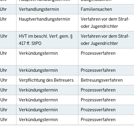
Uhr
Verhandlungstermin
Familiensachen
Uhr
Hauptverhandlungstermin
Verfahren vor dem Straf-
oder Jugendrichter
0
Uhr
HVT im beschl. Verf. gem. §
Verfahren vor dem Straf-
417 ff. StPO
oder Jugendrichter
Uhr
Verkündungstermin
Prozessverfahren
Uhr
Verkündungstermin
Prozessverfahren
0
Uhr
Verpflichtung des Betreuers
Betreuungsverfahren
0
Uhr
Verkündungstermin
Prozessverfahren
0
Uhr
Verkündungstermin
Prozessverfahren
0
Uhr
Verkündungstermin
Prozessverfahren
0
Uhr
Verkündungstermin
Prozessverfahren