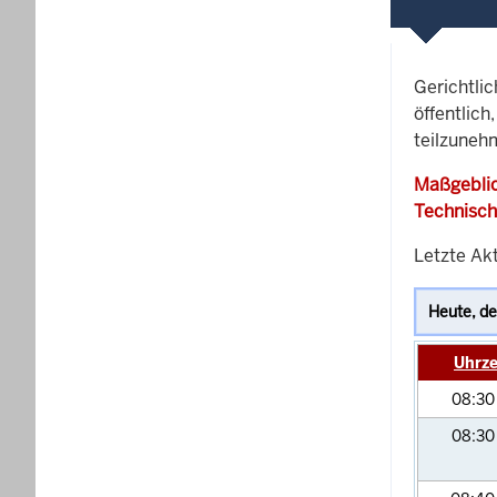
Gerichtli
öffentlich
teilzunehm
Maßgeblic
Technisch
Letzte Akt
Uhrze
08:3
08:3