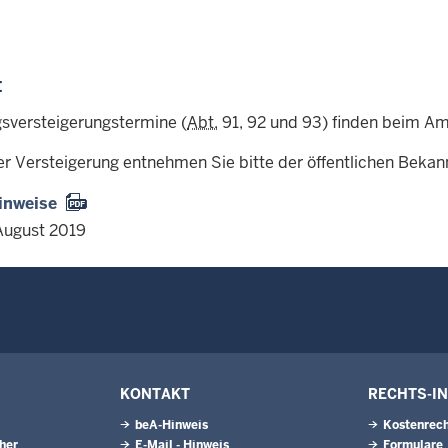
:
sversteigerungstermine (
Abt.
91, 92 und 93) finden beim Amt
er Versteigerung entnehmen Sie bitte der öffentlichen Beka
inweise
August 2019
KONTAKT
RECHTS-I
beA-Hinweis
Kostenrech
eher
E-Mail - Hinweis
Formulare