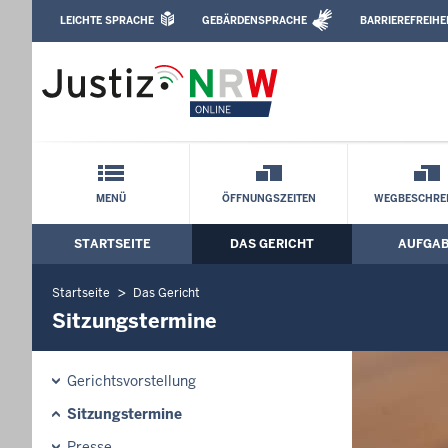
Direkt zum Inhalt
LEICHTE SPRACHE
GEBÄRDENSPRACHE
BARRIEREFREIHE
Leichte Sprache, Gebärdensprachenvideo u
Amtsgericht Köln: Sitzungstermine
Schnellnavigation mit Volltext-Suche
MENÜ
ÖFFNUNGSZEITEN
WEGBESCHRE
STARTSEITE
DAS GERICHT
AUFGA
Hauptmenü: Hauptnavigation
Startseite
Das Gericht
Sitzungstermine
Gerichtsvorstellung
Sitzungstermine
Presse