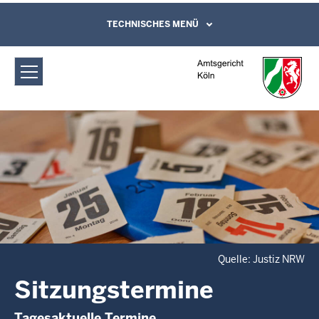
Direkt zum Inhalt
Amtsgericht Köln: Sitzungstermine
TECHNISCHES MENÜ
Leichte Sprache, Gebärdensprachenvideo
und Kontaktformular
Quelle: Justiz NRW
Sitzungstermine
Tagesaktuelle Termine