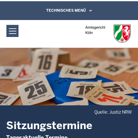
Direkt zum Inhalt
Amtsgericht Köln: Sitzungstermine
TECHNISCHES MENÜ
Leichte Sprache, Gebärdensprachenvideo
und Kontaktformular
Quelle: Justiz NRW
Sitzungstermine
Tagesaktuelle Termine