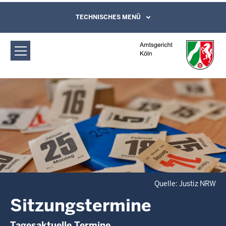
Direkt zum Inhalt
Amtsgericht Köln: Sitzungstermine
TECHNISCHES MENÜ
Leichte Sprache, Gebärdensprachenvideo
und Kontaktformular
Quelle: Justiz NRW
Sitzungstermine
Tagesaktuelle Termine