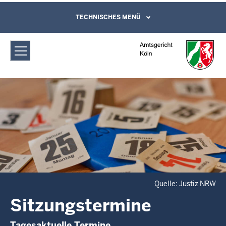
Direkt zum Inhalt
Amtsgericht Köln: Sitzungstermine
TECHNISCHES MENÜ
Leichte Sprache, Gebärdensprachenvideo
und Kontaktformular
Quelle: Justiz NRW
Sitzungstermine
Tagesaktuelle Termine