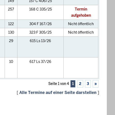
149
157 C 406/25
257
168 C 335/25
Termin
aufgehoben
122
304 F 167/26
Nicht öffentlich
130
323 F 305/25
Nicht öffentlich
29
615 Ls 13/26
10
617 Ls 37/26
Seite 1 von 4
1
2
3
»
[
Alle Termine auf einer Seite darstellen
]