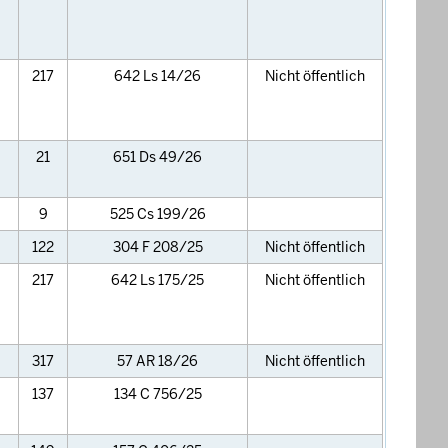
217
642 Ls 14/26
Nicht öffentlich
21
651 Ds 49/26
9
525 Cs 199/26
122
304 F 208/25
Nicht öffentlich
217
642 Ls 175/25
Nicht öffentlich
317
57 AR 18/26
Nicht öffentlich
137
134 C 756/25