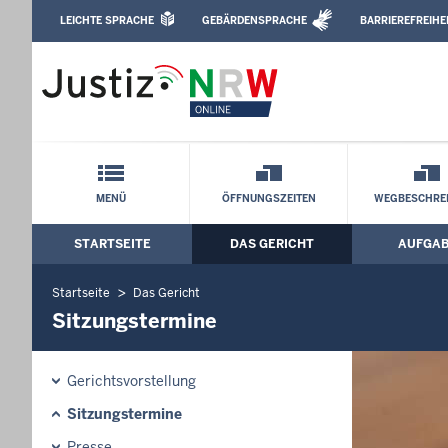
Direkt zum Inhalt
LEICHTE SPRACHE
GEBÄRDENSPRACHE
BARRIEREFREIHE
Leichte Sprache, Gebärdensprachenvideo u
Amtsgericht Köln: Sitzungstermine
Schnellnavigation mit Volltext-Suche
MENÜ
ÖFFNUNGSZEITEN
WEGBESCHRE
STARTSEITE
DAS GERICHT
AUFGA
Hauptmenü: Hauptnavigation
Startseite
Das Gericht
Sitzungstermine
Gerichtsvorstellung
Sitzungstermine
Presse