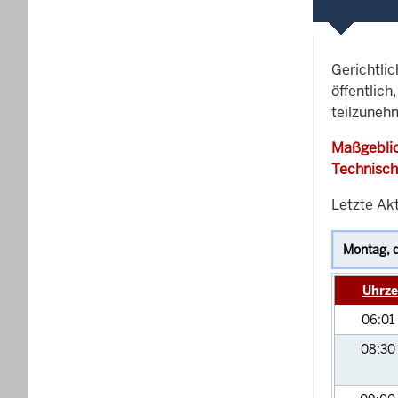
Gerichtli
öffentlich
teilzunehm
Maßgeblic
Technisch
Letzte Akt
Uhrze
06:01
08:30