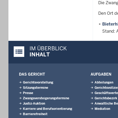
Die Zwang
Den Ort d
Bieterh
Stand: 
IM ÜBERBLICK
Justiz-Portal im Überblick:
INHALT
DAS GERICHT
AUFGABEN
Gerichtsvorstellung
Abteilungen
Sitzungstermine
Gerichtsvollzi
Presse
Geschäftsverte
Zwangsversteigerungs­termine
Gerichtsbezirk
Justiz-Auktion
Anwaltliche Be
Karriere und Berufsorientierung
Mediation
Barrierefreiheit