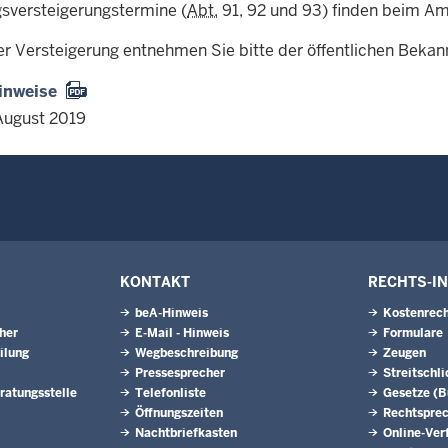
sversteigerungstermine (
Abt.
91, 92 und 93) finden beim Amt
er Versteigerung entnehmen Sie bitte der öffentlichen Beka
inweise
August 2019
KONTAKT
RECHTS-I
beA-Hinweis
Kostenrech
eher
E-Mail - Hinweis
Formulare
ilung
Wegbeschreibung
Zeugen
Pressesprecher
Streitschl
ratungsstelle
Telefonliste
Gesetze (
Öffnungszeiten
Rechtspre
Nachtbriefkasten
Online-Ver