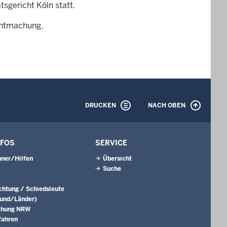
sgericht Köln statt.
nntmachung.
DRUCKEN
NACH OBEN
NFOS
SERVICE
ner/Hilfen
Übersicht
Suche
ichtung / Schiedsleute
Bund/Länder)
chung NRW
fahren