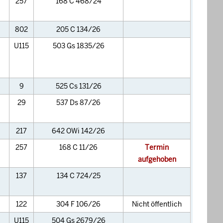
257
168 C 468/24
802
205 C 134/26
U115
503 Gs 1835/26
9
525 Cs 131/26
29
537 Ds 87/26
217
642 OWi 142/26
257
168 C 11/26
Termin
aufgehoben
137
134 C 724/25
122
304 F 106/26
Nicht öffentlich
U115
504 Gs 2679/26