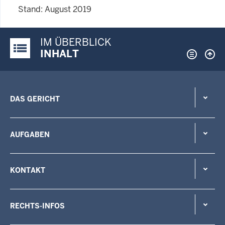
Stand: August 2019
IM ÜBERBLICK
Justiz-Portal im Überblick:
INHALT
DAS GERICHT
AUFGABEN
KONTAKT
RECHTS-INFOS