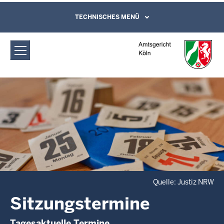
Direkt zum Inhalt
Amtsgericht Köln: Sitzungstermine
TECHNISCHES MENÜ
Leichte Sprache, Gebärdensprachenvideo
und Kontaktformular
Quelle: Justiz NRW
Sitzungstermine
Tagesaktuelle Termine