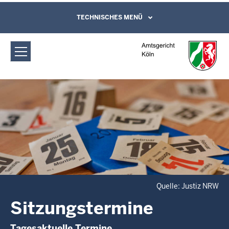
Direkt zum Inhalt
Amtsgericht Köln: Sitzungstermine
TECHNISCHES MENÜ
Leichte Sprache, Gebärdensprachenvideo
und Kontaktformular
Quelle: Justiz NRW
Sitzungstermine
Tagesaktuelle Termine