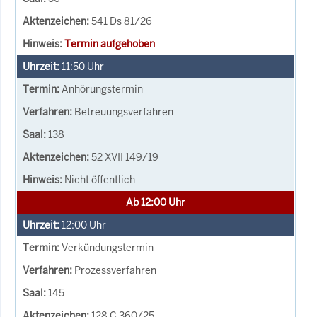
541 Ds 81/26
Termin aufgehoben
11:50
Uhr
Anhörungstermin
Betreuungsverfahren
138
52 XVII 149/19
Nicht öffentlich
Ab 12:00 Uhr
12:00
Uhr
Verkündungstermin
Prozessverfahren
145
128 C 360/25