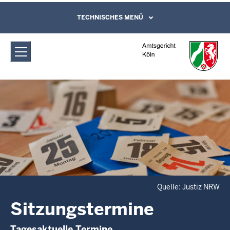
Direkt zum Inhalt
Amtsgericht Köln: Sitzungstermine
TECHNISCHES MENÜ
Leichte Sprache, Gebärdensprachenvideo
und Kontaktformular
Quelle: Justiz NRW
Sitzungstermine
Tagesaktuelle Termine